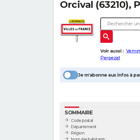
Orcival
(63210),
Voir aussi :
Verni
Perpezat
Je m'abonne aux infos à pas
SOMMAIRE
Code postal
Département
Région
Nom des habitants