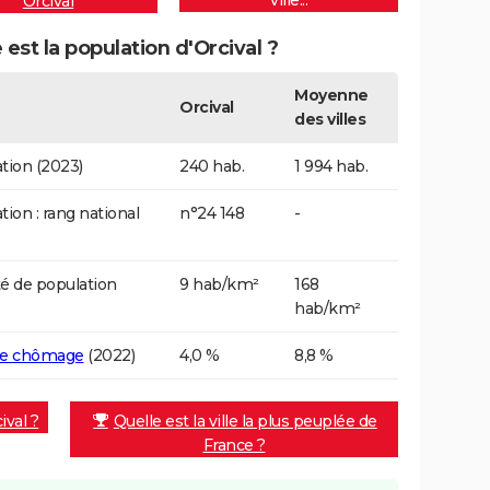
ville...
Orcival
 est la population d'Orcival ?
Moyenne
Orcival
des villes
tion (2023)
240 hab.
1 994 hab.
tion : rang national
n°24 148
-
é de population
9 hab/km²
168
hab/km²
de chômage
(2022)
4,0 %
8,8 %
ival ?
Quelle est la ville la plus peuplée de
France ?