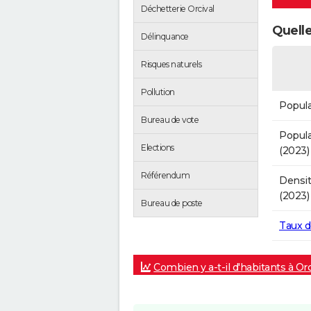
Déchetterie Orcival
Quelle
Délinquance
Risques naturels
Pollution
Popula
Bureau de vote
Popula
Elections
(2023)
Référendum
Densit
(2023)
Bureau de poste
Taux 
Combien y a-t-il d'habitants à Orc