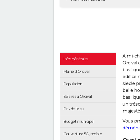
A mi-ch
Infos générales
Orcival 
basiliqu
Mairie d'Orcival
édifice 
siècle p
Population
belle ho
Salaires à Orcival
basiliqu
un tréso
Prix de l'eau
majesté 
Vous pr
Budget municipal
démén
Couverture 5G, mobile