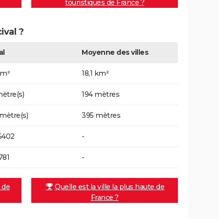
touristiques de France ?
ival ?
al
Moyenne des villes
km²
18,1 km²
ètre(s)
194 mètres
 mètre(s)
395 mètres
6402
-
781
-
e de
Quelle est la ville la plus haute de
France ?