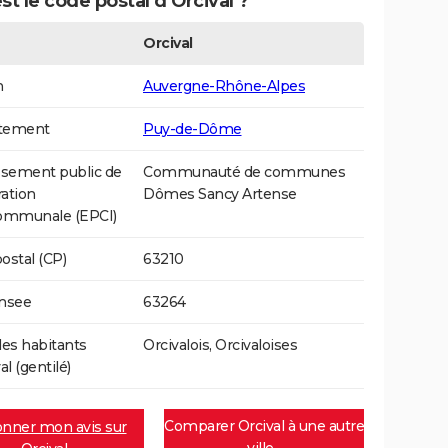
st le code postal d'Orcival ?
Orcival
n
Auvergne-Rhône-Alpes
tement
Puy-de-Dôme
ssement public de
Communauté de communes
ation
Dômes Sancy Artense
communale (EPCI)
ostal (CP)
63210
Insee
63264
es habitants
Orcivalois, Orcivaloises
al (gentilé)
Comparer Orcival à une autre
nner mon avis sur