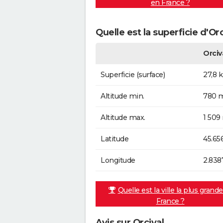
en France ?
Quelle est la superficie d'Orc
Orciv
Superficie (surface)
27,8 
Altitude min.
780 m
Altitude max.
1 509
Latitude
45.65
Longitude
2.838
Quelle est la ville la plus grand
France ?
Avis sur Orcival