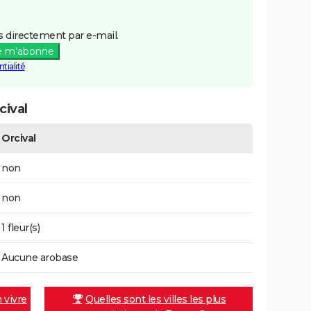
 directement par e-mail.
e m'abonne
tialité
cival
Orcival
non
non
1 fleur(s)
Aucune arobase
n vivre
Quelles sont les villes les plus