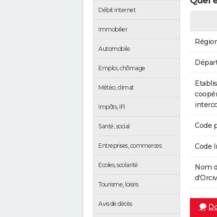
Quel e
Débit Internet
Immobilier
Régio
Automobile
Dépar
Emploi, chômage
Etabli
Météo, climat
coopér
inter
Impôts, IFI
Code p
Santé, social
Entreprises, commerces
Code 
Ecoles, scolarité
Nom d
d'Orciv
Tourisme, loisirs
Avis de décès
Do