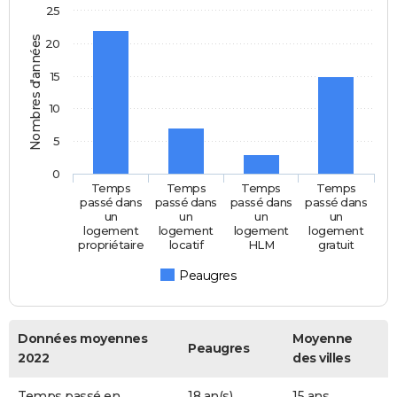
25
Nombres d'années
20
15
10
5
0
Temps
Temps
Temps
Temps
passé dans
passé dans
passé dans
passé dans
un
un
un
un
logement
logement
logement
logement
propriétaire
locatif
HLM
gratuit
Peaugres
Données moyennes
Moyenne
Peaugres
2022
des villes
Temps passé en
18 an(s)
15 ans