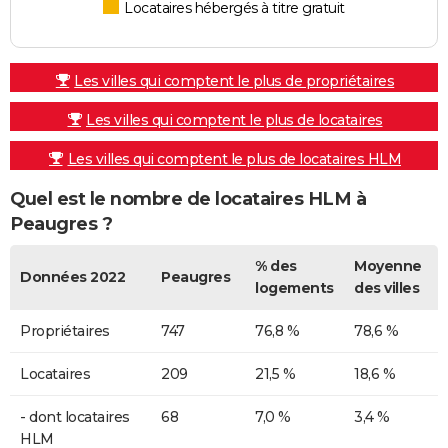
Locataires hébergés à titre gratuit
Les villes qui comptent le plus de propriétaires
Les villes qui comptent le plus de locataires
Les villes qui comptent le plus de locataires HLM
Quel est le nombre de locataires HLM à
Peaugres ?
% des
Moyenne
Données 2022
Peaugres
logements
des villes
Propriétaires
747
76,8 %
78,6 %
Locataires
209
21,5 %
18,6 %
- dont locataires
68
7,0 %
3,4 %
HLM