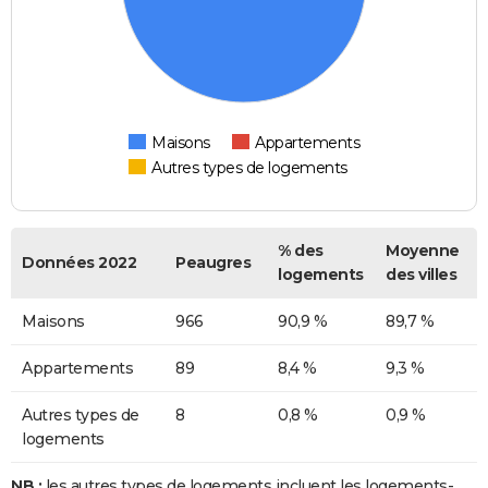
Maisons
Appartements
Autres types de logements
% des
Moyenne
Données 2022
Peaugres
logements
des villes
Maisons
966
90,9 %
89,7 %
Appartements
89
8,4 %
9,3 %
Autres types de
8
0,8 %
0,9 %
logements
NB :
les autres types de logements incluent les logements-