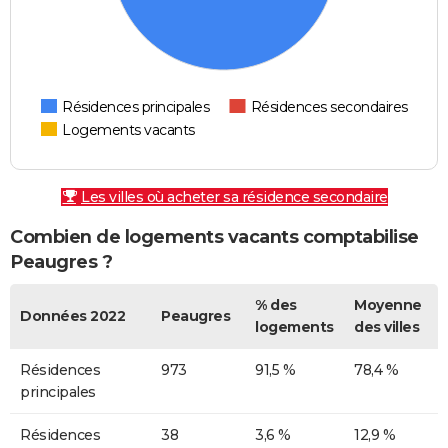
Résidences principales
Résidences secondaires
Logements vacants
Les villes où acheter sa résidence secondaire
Combien de logements vacants comptabilise
Peaugres ?
% des
Moyenne
Données 2022
Peaugres
logements
des villes
Résidences
973
91,5 %
78,4 %
principales
Résidences
38
3,6 %
12,9 %