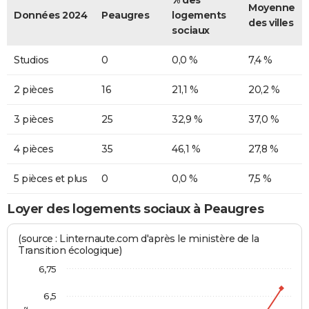
Moyenne
Données 2024
Peaugres
logements
des villes
sociaux
Studios
0
0,0 %
7,4 %
2 pièces
16
21,1 %
20,2 %
3 pièces
25
32,9 %
37,0 %
4 pièces
35
46,1 %
27,8 %
5 pièces et plus
0
0,0 %
7,5 %
Loyer des logements sociaux à Peaugres
(source : Linternaute.com d'après le ministère de la
Transition écologique)
6,75
6,5