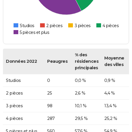
Studios
2 pièces
3 pièces
4 pièces
5 pièces et plus
% des
Moyenne
Données 2022
Peaugres
résidences
des villes
principales
Studios
0
0,0 %
0,9 %
2 pièces
25
2,6 %
4,4 %
3 pièces
98
10,1 %
13,4 %
4 pièces
287
29,5 %
25,2 %
5 pièces et plus
560
57,6 %
54,9 %