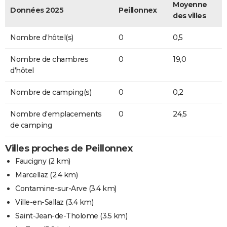
Moyenne
Données 2025
Peillonnex
des villes
Nombre d'hôtel(s)
0
0,5
Nombre de chambres
0
19,0
d'hôtel
Nombre de camping(s)
0
0,2
Nombre d'emplacements
0
24,5
de camping
Villes proches de Peillonnex
Faucigny
(2 km)
Marcellaz
(2.4 km)
Contamine-sur-Arve
(3.4 km)
Ville-en-Sallaz
(3.4 km)
Saint-Jean-de-Tholome
(3.5 km)