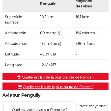
Moyenne
Penguily
des villes
Superficie
10,5 km²
18,1 km²
(surface)
Altitude min.
80 mètre(s)
194 mètres
Altitude max.
159 mètre(s)
395 mètres
Latitude
48.371519
-
Longitude
-2.494217
-
Quelle est la ville la plus grande de France ?
Quelle est la ville la plus haute de France ?
Avis sur Penguily
Note moyenne :
Quel est votre avis sur Penguily ?