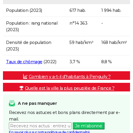
Population (2023)
617 hab.
1 994 hab.
Population : rang national
n°14 363
-
(2023)
Densité de population
59 hab/km²
168 hab/km²
(2023)
Taux de chômage
(2022)
3,7 %
8,8 %
Combien y a-t-il d'habitants à Penguily ?
Quelle est la ville la plus peuplée de France ?
A ne pas manquer
Recevez nos astuces et bons plans directement par e-
mail.
Je m'abonne
En savoir plus sur notre politique de confidentialité