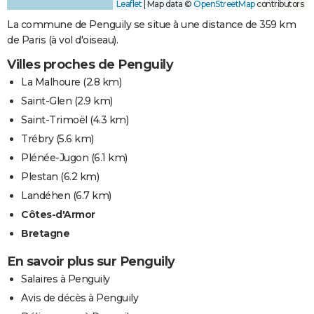
Leaflet
|
Map data ©
OpenStreetMap
contributors
La commune de Penguily se situe à une distance de 359 km
de Paris (à vol d'oiseau).
Villes proches de Penguily
La Malhoure
(2.8 km)
Saint-Glen
(2.9 km)
Saint-Trimoël
(4.3 km)
Trébry
(5.6 km)
Plénée-Jugon
(6.1 km)
Plestan
(6.2 km)
Landéhen
(6.7 km)
Côtes-d'Armor
Bretagne
En savoir plus sur Penguily
Salaires à Penguily
Avis de décès à Penguily