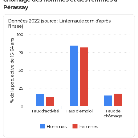
Pérassay
Données 2022 (source : Linternaute.com d'après
l'Insee)
100
% de la pop. active de 15-64 ans
75
50
25
0
Taux d'activité
Taux d'emploi
Taux de
chômage
Hommes
Femmes