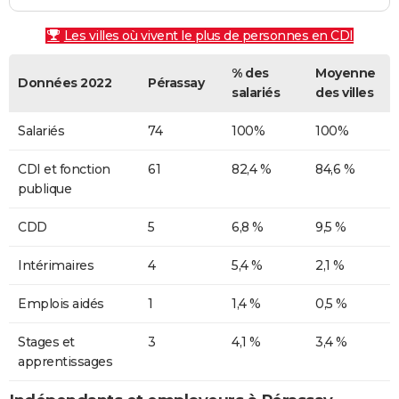
Les villes où vivent le plus de personnes en CDI
% des
Moyenne
Données 2022
Pérassay
salariés
des villes
Salariés
74
100%
100%
CDI et fonction
61
82,4 %
84,6 %
publique
CDD
5
6,8 %
9,5 %
Intérimaires
4
5,4 %
2,1 %
Emplois aidés
1
1,4 %
0,5 %
Stages et
3
4,1 %
3,4 %
apprentissages