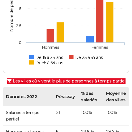
Nombre de personnes
5
2,5
0
Hommes
Femmes
De 15 à 24 ans
De 25 à 54 ans
De 55 à 64 ans
Les villes où vivent le plus de personnes à temps partiel
% des
Moyenne
Données 2022
Pérassay
salariés
des villes
Salariés à temps
21
100%
100%
partiel
Hommes à temps
5
23,8 %
24,7 %