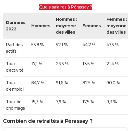
Quels salaires à Pérassay ?
Hommes :
Femmes :
Données
Hommes
moyenne
Femmes
moyenne
2022
des villes
des villes
Part des
55,8 %
52,1 %
44,2 %
47,5 %
actifs
Taux
17,1 %
23,5 %
13,5 %
21,4 %
d'activité
Taux
84,7 %
91,6 %
82,5 %
90,0 %
d'emploi
Taux de
15,3 %
7,9 %
17,5 %
9,3 %
chômage
Combien de retraités à Pérassay ?