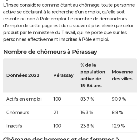
L'Insee considère comme étant au chômage, toute personne
active se déclarant à la recherche d'un emploi, qu'elle soit
inscrite ou non à Pôle emploi. Le nombre de demandeurs
d'emploi de cette page est donc souvent plus élevé que celui
produit par le ministère du Travail, qui ne porte que sur les
personnes effectivement inscrites à Pôle emploi.
Nombre de chômeurs à Pérassay
% de la
population
Moyenne
Données 2022
Pérassay
active de
des villes
15-64 ans
Actifs en emploi
108
83,7 %
90,9 %
Chômeurs
21
16,3 %
8,8 %
Inactifs
100
23,8 %
12,9 %
Chômage des hommes et des femmes à