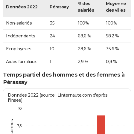
% des
Moyenne
Données 2022
Pérassay
salariés
des villes
Non-salariés
35
100%
100%
Indépendants
24
68,6 %
58,2 %
Employeurs
10
28,6 %
35,6 %
Aides familiaux
1
2,9 %
0,9 %
Temps partiel des hommes et des femmes à
Pérassay
Données 2022 (source : Linternaute.com d'après
l'Insee)
10
7,5