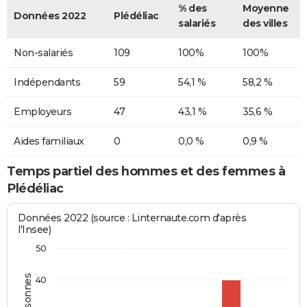
% des
Moyenne
Données 2022
Plédéliac
salariés
des villes
Non-salariés
109
100%
100%
Indépendants
59
54,1 %
58,2 %
Employeurs
47
43,1 %
35,6 %
Aides familiaux
0
0,0 %
0,9 %
Temps partiel des hommes et des femmes à
Plédéliac
Données 2022 (source : Linternaute.com d'après
l'Insee)
50
40