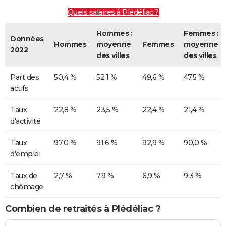
Quels salaires à Plédéliac ?
Hommes :
Femmes :
Données
Hommes
moyenne
Femmes
moyenne
2022
des villes
des villes
Part des
50,4 %
52,1 %
49,6 %
47,5 %
actifs
Taux
22,8 %
23,5 %
22,4 %
21,4 %
d'activité
Taux
97,0 %
91,6 %
92,9 %
90,0 %
d'emploi
Taux de
2,7 %
7,9 %
6,9 %
9,3 %
chômage
Combien de retraités à Plédéliac ?