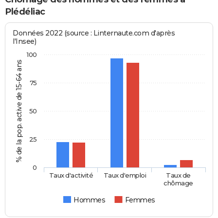
Plédéliac
Données 2022 (source : Linternaute.com d'après
l'Insee)
100
% de la pop. active de 15-64 ans
75
50
25
0
Taux d'activité
Taux d'emploi
Taux de
chômage
Hommes
Femmes