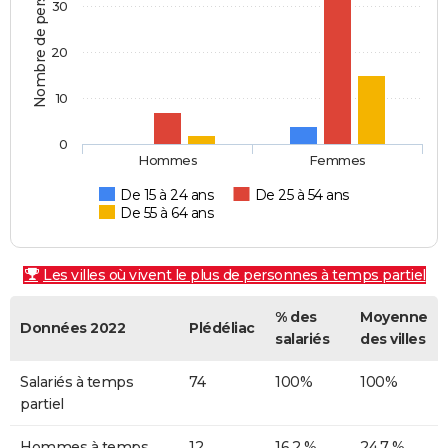
Nombre de personnes
30
20
10
0
Hommes
Femmes
De 15 à 24 ans
De 25 à 54 ans
De 55 à 64 ans
Les villes où vivent le plus de personnes à temps partiel
% des
Moyenne
Données 2022
Plédéliac
salariés
des villes
Salariés à temps
74
100%
100%
partiel
Hommes à temps
12
16,2 %
24,7 %