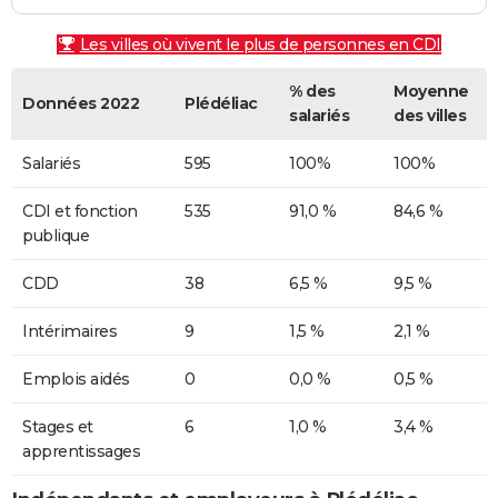
Les villes où vivent le plus de personnes en CDI
% des
Moyenne
Données 2022
Plédéliac
salariés
des villes
Salariés
595
100%
100%
CDI et fonction
535
91,0 %
84,6 %
publique
CDD
38
6,5 %
9,5 %
Intérimaires
9
1,5 %
2,1 %
Emplois aidés
0
0,0 %
0,5 %
Stages et
6
1,0 %
3,4 %
apprentissages