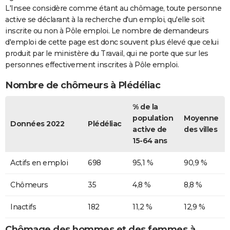
L'Insee considère comme étant au chômage, toute personne
active se déclarant à la recherche d'un emploi, qu'elle soit
inscrite ou non à Pôle emploi. Le nombre de demandeurs
d'emploi de cette page est donc souvent plus élevé que celui
produit par le ministère du Travail, qui ne porte que sur les
personnes effectivement inscrites à Pôle emploi.
Nombre de chômeurs à Plédéliac
% de la
population
Moyenne
Données 2022
Plédéliac
active de
des villes
15-64 ans
Actifs en emploi
698
95,1 %
90,9 %
Chômeurs
35
4,8 %
8,8 %
Inactifs
182
11,2 %
12,9 %
Chômage des hommes et des femmes à