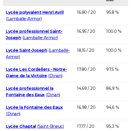
Lycée polyvalent Henri Avril
16,80 / 20
95,8 %
(
Lamballe-Armor
)
Lycée professionnel Saint-
16,95 / 20
100,0 %
Joseph
(
Lamballe-Armor
)
Lycée Saint-Joseph
(
Lamballe-
18,15 / 20
100,0 %
Armor
)
Lycée Les Cordeliers - Notre-
17,80 / 20
97,5 %
Dame de la Victoire
(
Dinan
)
Lycée professionnel la
14,69 / 20
86,9 %
Fontaine des Eaux
(
Dinan
)
Lycée la Fontaine des Eaux
16,98 / 20
94,6 %
(
Dinan
)
Lycée Chaptal
(
Saint-Brieuc
)
17,17 / 20
95,3 %