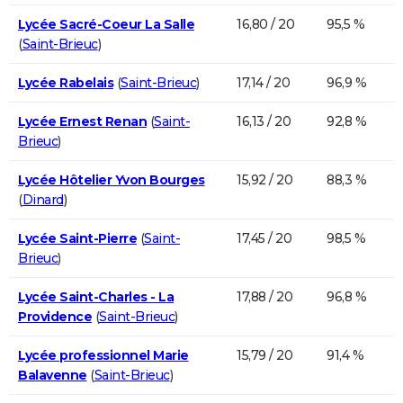
Lycée Sacré-Coeur La Salle
16,80 / 20
95,5 %
(
Saint-Brieuc
)
Lycée Rabelais
(
Saint-Brieuc
)
17,14 / 20
96,9 %
Lycée Ernest Renan
(
Saint-
16,13 / 20
92,8 %
Brieuc
)
Lycée Hôtelier Yvon Bourges
15,92 / 20
88,3 %
(
Dinard
)
Lycée Saint-Pierre
(
Saint-
17,45 / 20
98,5 %
Brieuc
)
Lycée Saint-Charles - La
17,88 / 20
96,8 %
Providence
(
Saint-Brieuc
)
Lycée professionnel Marie
15,79 / 20
91,4 %
Balavenne
(
Saint-Brieuc
)