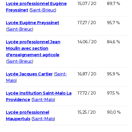
Lycée professionnel Eugène
15,07 / 20
89,7 %
Freyssinet
(
Saint-Brieuc
)
Lycée Eugène Freyssinet
17,27 / 20
95,7 %
(
Saint-Brieuc
)
Lycée professionnel Jean
14,06 / 20
84,6 %
Moulin avec section
d'enseignement agricole
(
Saint-Brieuc
)
Lycée Jacques Cartier
(
Saint-
16,87 / 20
95,9 %
Malo
)
Lycée Institution Saint-Malo La
17,72 / 20
97,5 %
Providence
(
Saint-Malo
)
Lycée professionnel
15,25 / 20
90,0 %
Maupertuis
(
Saint-Malo
)