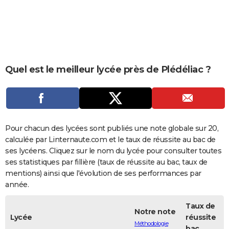
City break
Voyage de noces
Climat
Destinations
Voyage nature
Forum
+
PHOTO
GUIDES D'ACHAT
BONS PLANS
Quel est le meilleur lycée près de Plédéliac ?
CARTE DE VOEUX
Carte Bonne année
Carte Pâques
Carte de Noël
Carte Saint-Valentin
Carte d'anniversaire
DICTIONNAIRE
Biographies
Expressions
Dictionnaire
Citations
Proverbes
PROGRAMME TV
Pour chacun des lycées sont publiés une note globale sur 20,
COPAINS D'AVANT
calculée par Linternaute.com et le taux de réussite au bac de
ses lycéens. Cliquez sur le nom du lycée pour consulter toutes
Se connecter
Collèges
Universités
Service militaire
S'inscrire
Lycées
Primaires
Entreprises
Avis de recherche
AVIS DE DÉCÈS
ses statistiques par fillière (taux de réussite au bac, taux de
mentions) ainsi que l'évolution de ses performances par
FORUM
année.
Lifestyle
Sport
Television
Cinema
Bricolage
Culture
Auto
Voyage
Taux de
Notre note
Lycée
réussite
Méthodologie
bac