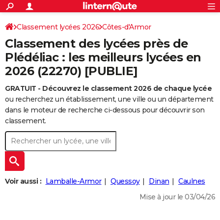
ACTUALITÉS
Connexion
S'inscrire
Classement lycées 2026
Côtes-d'Armor
Rechercher
Société
Education
Villes
Politique
Faits Divers
Monde
+
SPORT
Classement des lycées près de
Football
Cyclisme
Forum
Coupe du monde 2026
Tennis
Rugby
CULTURE
Plédéliac : les meilleurs lycées en
2026 (22270) [PUBLIE]
TNT
Cinéma
Musique
Programme TV
Streaming
Sorties cinéma
+
FINANCE
GRATUIT - Découvrez le classement 2026 de chaque lycée
Impôts
Immobilier
Banque
Crédit
Retraite
Epargne
Risques naturels par ville
Assurance
AUTO
ou recherchez un établissement, une ville ou un département
Réserver un essai
Berlines
Forum auto
Essais
Citadines
SUV
+
dans le moteur de recherche ci-dessous pour découvrir son
HIGH-TECH
classement.
Meilleur smartphone
Ordinateurs
Guide high-tech
Mobiles
Internet
Jeux vidéo
+
BRICOLAGE
Aménagement intérieur
Cuisine
Jardinage
+
Forum
Extérieur
Salle de bains
Rangement
WEEK-END
Escapades
Expositions
Week-end nature
Guides de France
Patrimoine
Musées
+
LIFESTYLE
Voir aussi :
Lamballe-Armor
Quessoy
Dinan
Caulnes
Bien-être
Mode
+
Art de vivre
Loisirs
Modes de vie
SANTE
Mise à jour le 03/04/26
Guide de la santé
Médicaments
+
Alimentation
Maladies
Sommeil
VOYAGE