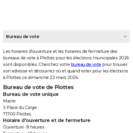
City break
Voyage de noces
Climat
Destinations
Voyage nature
Forum
+
PHOTO
GUIDES D'ACHAT
BONS PLANS
Bureau de vote
CARTE DE VOEUX
Les horaires d'ouverture et les horaires de fermeture des
Carte Bonne année
Carte Pâques
Carte de Noël
Carte Saint-Valentin
Carte d'anniversaire
DICTIONNAIRE
bureaux de vote à Plottes pour les élections municipales 2026
sont disponibles. Cherchez votre
bureau de vote
pour trouver
Biographies
Expressions
Dictionnaire
Citations
Proverbes
PROGRAMME TV
son adresse et découvrez où et quand voter pour les élections
à Plottes ce dimanche 22 mars 2026.
COPAINS D'AVANT
Bureau de vote de Plottes
Se connecter
Collèges
Universités
Service militaire
S'inscrire
Lycées
Primaires
Entreprises
Avis de recherche
AVIS DE DÉCÈS
Bureau de vote unique
Mairie
FORUM
3 Place du Carge
71700 Plottes
Lifestyle
Sport
Television
Cinema
Bricolage
Culture
Auto
Voyage
Horaire d'ouverture et de fermeture
Ouverture : 8 heures