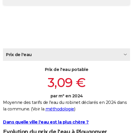
City break
Voyage de noces
Climat
Destinations
Voyage nature
Forum
+
PHOTO
GUIDES D'ACHAT
BONS PLANS
CARTE DE VOEUX
Carte Bonne année
Carte Pâques
Carte de Noël
Carte Saint-Valentin
Carte d'anniversaire
Prix de l'eau
DICTIONNAIRE
Biographies
Expressions
Dictionnaire
Citations
Proverbes
PROGRAMME TV
Prix de l'eau potable
3,09 €
COPAINS D'AVANT
Se connecter
Collèges
Universités
Service militaire
S'inscrire
Lycées
Primaires
Entreprises
Avis de recherche
AVIS DE DÉCÈS
par m³ en 2024
Moyenne des tarifs de l'eau du robinet déclarés en 2024 dans
FORUM
la commune. (Voir la
méthodologie
)
Lifestyle
Sport
Television
Cinema
Bricolage
Culture
Auto
Voyage
Dans quelle ville l'eau est la plus chère ?
Evolution du prix de l'eau à Plougonver