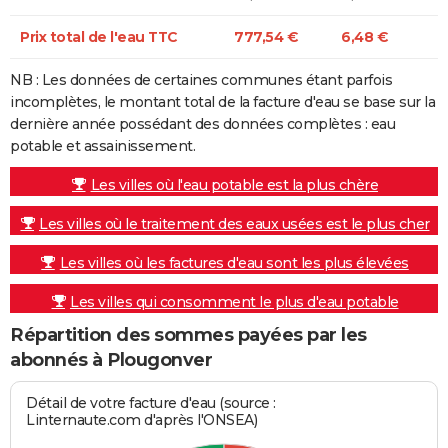
Prix total de l'eau TTC
777,54 €
6,48 €
NB : Les données de certaines communes étant parfois
incomplètes, le montant total de la facture d'eau se base sur la
dernière année possédant des données complètes : eau
potable et assainissement.
Les villes où l'eau potable est la plus chère
Les villes où le traitement des eaux usées est le plus cher
Les villes où les factures d'eau sont les plus élevées
Les villes qui consomment le plus d'eau potable
Répartition des sommes payées par les
abonnés à Plougonver
Détail de votre facture d'eau (source :
Linternaute.com d'après l'ONSEA)