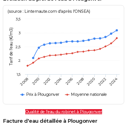
(source : Linternaute.com d'après l'ONSEA)
3,5
Tarif de l'eau (€/m3)
3
2,5
2
1,5
2016
2014
2024
2012
2022
2010
2020
2008
2018
Prix à Plougonver
Moyenne nationale
Qualité de l'eau du robinet à Plougonver
Facture d'eau détaillée à Plougonver