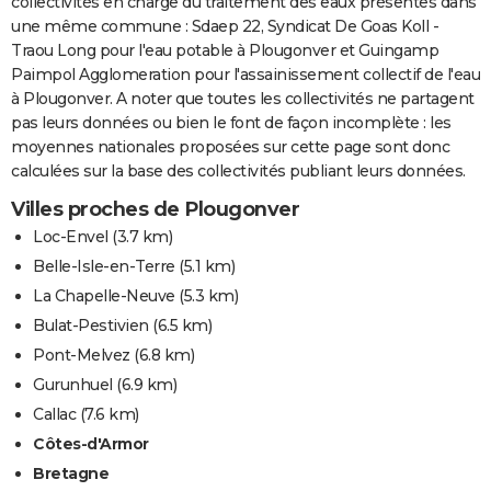
collectivités en charge du traitement des eaux présentes dans
une même commune : Sdaep 22, Syndicat De Goas Koll -
Traou Long pour l'eau potable à Plougonver et Guingamp
Paimpol Agglomeration pour l'assainissement collectif de l'eau
à Plougonver. A noter que toutes les collectivités ne partagent
pas leurs données ou bien le font de façon incomplète : les
moyennes nationales proposées sur cette page sont donc
calculées sur la base des collectivités publiant leurs données.
Villes proches de Plougonver
Loc-Envel
(3.7 km)
Belle-Isle-en-Terre
(5.1 km)
La Chapelle-Neuve
(5.3 km)
Bulat-Pestivien
(6.5 km)
Pont-Melvez
(6.8 km)
Gurunhuel
(6.9 km)
Callac
(7.6 km)
Côtes-d'Armor
Bretagne