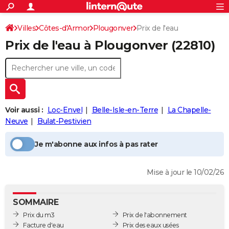
ACTUALITÉS
Connexion
S'inscrire
Villes
Côtes-d'Armor
Plougonver
Prix de l'eau
Rechercher
Société
Education
Villes
Politique
Faits Divers
Monde
+
SPORT
Prix de l'eau à
Plougonver
(22810)
Football
Cyclisme
Forum
Coupe du monde 2026
Tennis
Rugby
CULTURE
TNT
Cinéma
Musique
Programme TV
Streaming
Sorties cinéma
+
FINANCE
Impôts
Immobilier
Banque
Crédit
Retraite
Epargne
Risques naturels par ville
Assurance
AUTO
Voir aussi :
Loc-Envel
Belle-Isle-en-Terre
La Chapelle-
Réserver un essai
Berlines
Forum auto
Essais
Citadines
SUV
+
HIGH-TECH
Neuve
Bulat-Pestivien
Meilleur smartphone
Ordinateurs
Guide high-tech
Mobiles
Internet
Jeux vidéo
+
BRICOLAGE
Je m'abonne aux infos à pas rater
Aménagement intérieur
Cuisine
Jardinage
+
Forum
Extérieur
Salle de bains
Rangement
WEEK-END
Mise à jour le 10/02/26
Escapades
Expositions
Week-end nature
Guides de France
Patrimoine
Musées
+
LIFESTYLE
Bien-être
Mode
+
Art de vivre
Loisirs
Modes de vie
SANTE
SOMMAIRE
Prix du m3
Prix de l'abonnement
Guide de la santé
Médicaments
+
Alimentation
Maladies
Sommeil
VOYAGE
Facture d'eau
Prix des eaux usées