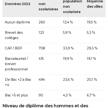
population
Moyenne
Données 2022
non
non
des villes
scolarisées
scolarisée
Aucun diplôme
260
12,4 %
19,5 %
Brevet des
123
5,9 %
5,3 %
collèges
CAP / BEP
708
33,9 %
29,3 %
Baccalauréat /
415
19,9 %
19,1 %
brevet
professionnel
De Bac +2 à Bac
494
23,6 %
20,1 %
+4
Bac +5 et plus
90
4,3 %
6,7 %
Niveau de diplôme des hommes et des