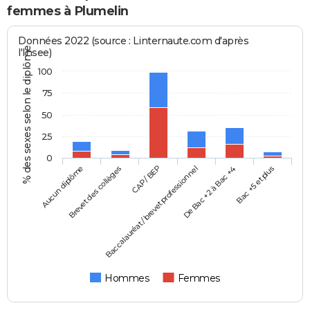
femmes à Plumelin
Données 2022 (source : Linternaute.com d'après
% des sexes selon le diplôme
l'Insee)
100
75
50
25
0
Aucun diplôme
Baccalauréat / brevet professionnel
CAP / BEP
Bac +5 et plus
Brevet des collèges
De Bac +2 à Bac +4
Hommes
Femmes