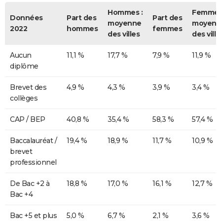
Hommes :
Femmes
Données
Part des
Part des
moyenne
moyenn
2022
hommes
femmes
des villes
des ville
Aucun
11,1 %
17,7 %
7,9 %
11,9 %
diplôme
Brevet des
4,9 %
4,3 %
3,9 %
3,4 %
collèges
CAP / BEP
40,8 %
35,4 %
58,3 %
57,4 %
Baccalauréat /
19,4 %
18,9 %
11,7 %
10,9 %
brevet
professionnel
De Bac +2 à
18,8 %
17,0 %
16,1 %
12,7 %
Bac +4
Bac +5 et plus
5,0 %
6,7 %
2,1 %
3,6 %