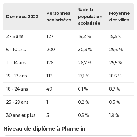
% de la
Personnes
Moyenne
Données 2022
population
scolarisées
des villes
scolarisée
2 - 5 ans
127
19,2 %
15,3 %
6 - 10 ans
200
30,3 %
29,6 %
11 - 14 ans
176
26,7 %
25,5 %
15 - 17 ans
113
17,1 %
18,5 %
18 - 24 ans
40
6,1 %
8,7 %
25 - 29 ans
1
0,2 %
0,5 %
30 ans et plus
3
0,5 %
1,9 %
Niveau de diplôme à Plumelin