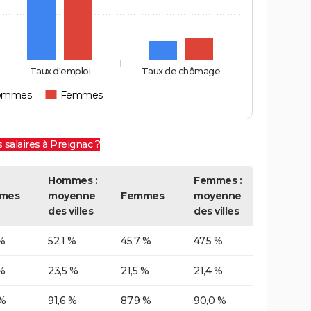
Taux d'emploi
Taux de chômage
ommes
Femmes
 salaires à Preignac ?
Hommes :
Femmes :
mes
moyenne
Femmes
moyenne
des villes
des villes
%
52,1 %
45,7 %
47,5 %
%
23,5 %
21,5 %
21,4 %
 %
91,6 %
87,9 %
90,0 %