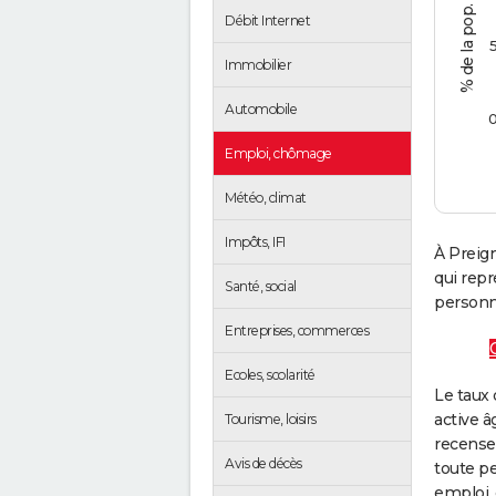
Débit Internet
Immobilier
Automobile
Emploi, chômage
Météo, climat
Impôts, IFI
À Preign
qui rep
Santé, social
personne
Entreprises, commerces
Ecoles, scolarité
Le taux 
active â
Tourisme, loisirs
recense
Avis de décès
toute pe
emploi, 