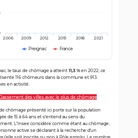
5
0
2006
2009
2012
2015
2018
2021
Preignac
France
ac, le taux de chômage a atteint
11,3 %
en 2022, ce
résente 116 chômeurs dans la commune et 913
s en activité.
Classement des villes avec le plus de chômage
de chômage présenté ici porte sur la population
gée de 15 à 64 ans et s'entend au sens du
ment. L'Insee considère comme étant au chômage,
rsonne active se déclarant à la recherche d'un
qu'elle soit inscrite ou non à Pôle emploi. Le nombre