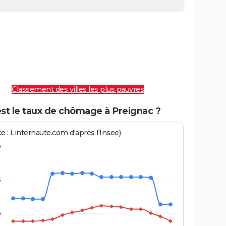
Classement des villes les plus pauvres
est le taux de chômage à Preignac ?
e : Linternaute.com d'après l'Insee)
0
5
0