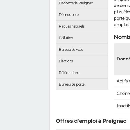
Déchetterie Preignac
de dema
plus éle
Délinquance
porte qu
emploi.
Risques naturels
Nombr
Pollution
Bureau de vote
Donné
Elections
Référendum
Actifs
Bureau de poste
Chôme
Inactif
Offres d'emploi à Preignac