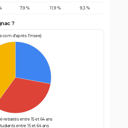
%
7,9 %
11,9 %
9,3 %
gnac ?
.com d'après l'Insee)
é-retraités entre 15 et 64 ans
étudiants entre 15 et 64 ans