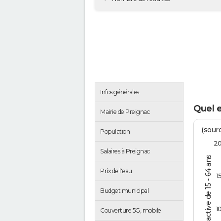
Infos générales
Quel 
Mairie de Preignac
(sourc
Population
2
Salaires à Preignac
% de la pop. active de 15 - 64 ans
Prix de l'eau
1
Budget municipal
1
Couverture 5G, mobile