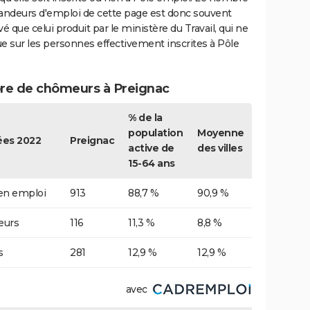
ndeurs d'emploi de cette page est donc souvent
vé que celui produit par le ministère du Travail, qui ne
e sur les personnes effectivement inscrites à Pôle
e de chômeurs à Preignac
% de la
population
Moyenne
es 2022
Preignac
active de
des villes
15-64 ans
 en emploi
913
88,7 %
90,9 %
urs
116
11,3 %
8,8 %
s
281
12,9 %
12,9 %
avec