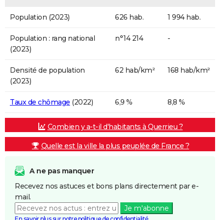
Population (2023)
626 hab.
1 994 hab.
Population : rang national
n°14 214
-
(2023)
Densité de population
62 hab/km²
168 hab/km²
(2023)
Taux de chômage
(2022)
6,9 %
8,8 %
Combien y a-t-il d'habitants à Querrieu ?
Quelle est la ville la plus peuplée de France ?
A ne pas manquer
Recevez nos astuces et bons plans directement par e-
mail.
Je m'abonne
En savoir plus sur notre politique de confidentialité