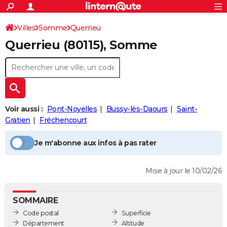
ACTUALITÉS
Connexion
S'inscrire
Villes
Somme
Querrieu
Rechercher
Société
Education
Villes
Politique
Faits Divers
Monde
+
SPORT
Querrieu
(80115), Somme
Football
Cyclisme
Forum
Coupe du monde 2026
Tennis
Rugby
CULTURE
TNT
Cinéma
Musique
Programme TV
Streaming
Sorties cinéma
+
FINANCE
Impôts
Immobilier
Banque
Crédit
Retraite
Epargne
Risques naturels par ville
Assurance
AUTO
Voir aussi :
Pont-Noyelles
Bussy-lès-Daours
Saint-
Réserver un essai
Berlines
Forum auto
Essais
Citadines
SUV
+
HIGH-TECH
Gratien
Fréchencourt
Meilleur smartphone
Ordinateurs
Guide high-tech
Mobiles
Internet
Jeux vidéo
+
BRICOLAGE
Je m'abonne aux infos à pas rater
Aménagement intérieur
Cuisine
Jardinage
+
Forum
Extérieur
Salle de bains
Rangement
WEEK-END
Mise à jour le 10/02/26
Escapades
Expositions
Week-end nature
Guides de France
Patrimoine
Musées
+
LIFESTYLE
Bien-être
Mode
+
Art de vivre
Loisirs
Modes de vie
SANTE
SOMMAIRE
Code postal
Superficie
Guide de la santé
Médicaments
+
Alimentation
Maladies
Sommeil
VOYAGE
Département
Altitude