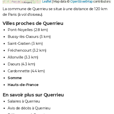
Leaflet
|
Map data ©
OpenStreetMap
contributors
La commune de Querrieu se situe à une distance de 120 km
de Paris (à vol d'oiseau).
Villes proches de Querrieu
Pont-Noyelles
(2.8 km)
Bussy-lès-Daours
(3 km)
Saint-Gratien
(3 km)
Fréchencourt
(3.2 km)
Allonville
(3.3 km)
Daours
(4.3 km)
Cardonnette
(4.4 km)
Somme
Hauts-de-France
En savoir plus sur Querrieu
Salaires à Querrieu
Avis de décès à Querrieu