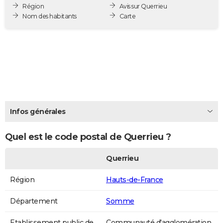
Région
Avis sur Querrieu
City break
Voyage de noces
Climat
Destinations
Voyage nature
Forum
+
PHOTO
Nom des habitants
Carte
GUIDES D'ACHAT
BONS PLANS
CARTE DE VOEUX
Carte Bonne année
Carte Pâques
Carte de Noël
Carte Saint-Valentin
Carte d'anniversaire
DICTIONNAIRE
Biographies
Expressions
Dictionnaire
Citations
Proverbes
Infos générales
PROGRAMME TV
COPAINS D'AVANT
Quel est le code postal de Querrieu ?
Se connecter
Collèges
Universités
Service militaire
S'inscrire
Lycées
Primaires
Entreprises
Avis de recherche
AVIS DE DÉCÈS
Querrieu
FORUM
Région
Hauts-de-France
Lifestyle
Sport
Television
Cinema
Bricolage
Culture
Auto
Voyage
Département
Somme
Etablissement public de
Communauté d'agglomération