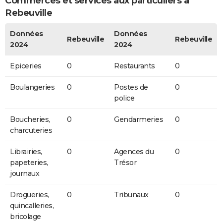
Commerces et services aux particuliers à
Rebeuville
Données
Données
Rebeuville
Rebeuville
2024
2024
Epiceries
0
Restaurants
0
Boulangeries
0
Postes de
0
police
Boucheries,
0
Gendarmeries
0
charcuteries
Librairies,
0
Agences du
0
papeteries,
Trésor
journaux
Drogueries,
0
Tribunaux
0
quincalleries,
bricolage