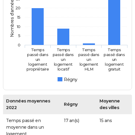
Nombres d'années
20
15
10
5
0
Temps
Temps
Temps
Temps
passé dans
passé dans
passé dans
passé dans
un
un
un
un
logement
logement
logement
logement
propriétaire
locatif
HLM
gratuit
Régny
Données moyennes
Moyenne
Régny
2022
des villes
Temps passé en
17 an(s)
15 ans
moyenne dans un
logement