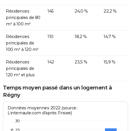
Résidences
145
24,0 %
22,2 %
principales de 80
m² à 100 m²
Résidences
110
18,2 %
14,7 %
principales de
100 m² à 120 m²
Résidences
142
23,5 %
15,9 %
principales de
120 m² et plus
Temps moyen passé dans un logement à
Régny
Données moyennes 2022 (source :
Linternaute.com d'après l'Insee)
30
25