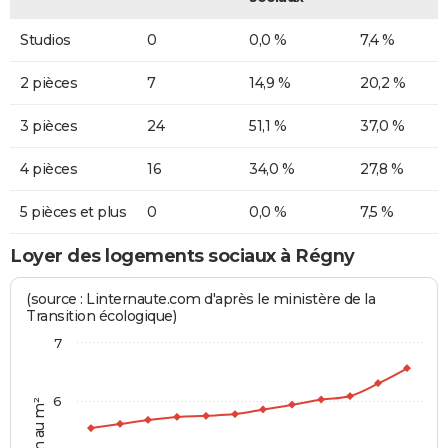
Studios
0
0,0 %
7,4 %
2 pièces
7
14,9 %
20,2 %
3 pièces
24
51,1 %
37,0 %
4 pièces
16
34,0 %
27,8 %
5 pièces et plus
0
0,0 %
7,5 %
Loyer des logements sociaux à Régny
(source : Linternaute.com d'après le ministère de la
Transition écologique)
7
6