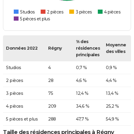
Studios
2 pièces
3 pièces
4 pièces
5 pièces et plus
% des
Moyenne
Données 2022
Régny
résidences
des villes
principales
Studios
4
0,7 %
0,9 %
2 pièces
28
4,6 %
4,4 %
3 pièces
75
12,4 %
13,4 %
4 pièces
209
34,6 %
25,2 %
5 pièces et plus
288
47,7 %
54,9 %
Taille des résidences principales à Régny