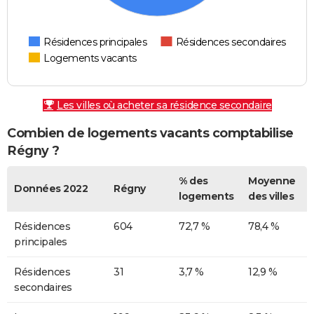
Résidences principales
Résidences secondaires
Logements vacants
Les villes où acheter sa résidence secondaire
Combien de logements vacants comptabilise
Régny ?
% des
Moyenne
Données 2022
Régny
logements
des villes
Résidences
604
72,7 %
78,4 %
principales
Résidences
31
3,7 %
12,9 %
secondaires