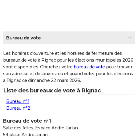
City break
Voyage de noces
Climat
Destinations
Voyage nature
Forum
+
PHOTO
GUIDES D'ACHAT
BONS PLANS
Bureau de vote
CARTE DE VOEUX
Les horaires d'ouverture et les horaires de fermeture des
Carte Bonne année
Carte Pâques
Carte de Noël
Carte Saint-Valentin
Carte d'anniversaire
DICTIONNAIRE
bureaux de vote à Rignac pour les élections municipales 2026
sont disponibles. Cherchez votre
bureau de vote
pour trouver
Biographies
Expressions
Dictionnaire
Citations
Proverbes
PROGRAMME TV
son adresse et découvrez où et quand voter pour les élections
à Rignac ce dimanche 22 mars 2026.
COPAINS D'AVANT
Liste des bureaux de vote à Rignac
Se connecter
Collèges
Universités
Service militaire
S'inscrire
Lycées
Primaires
Entreprises
Avis de recherche
AVIS DE DÉCÈS
Bureau n°1
FORUM
Bureau n°2
Lifestyle
Sport
Television
Cinema
Bricolage
Culture
Auto
Voyage
Bureau de vote n°1
Salle des fêtes, Espace André Jarlan
59 place André Jarlan,