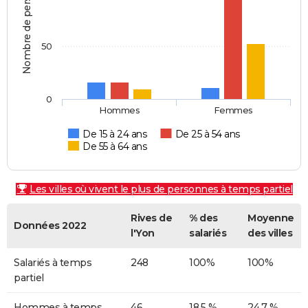
Nombre de personnes
50
0
Hommes
Femmes
De 15 à 24 ans
De 25 à 54 ans
De 55 à 64 ans
Les villes où vivent le plus de personnes à temps partiel
Rives de
% des
Moyenne
Données 2022
l'Yon
salariés
des villes
Salariés à temps
248
100%
100%
partiel
Hommes à temps
46
18,5 %
24,7 %