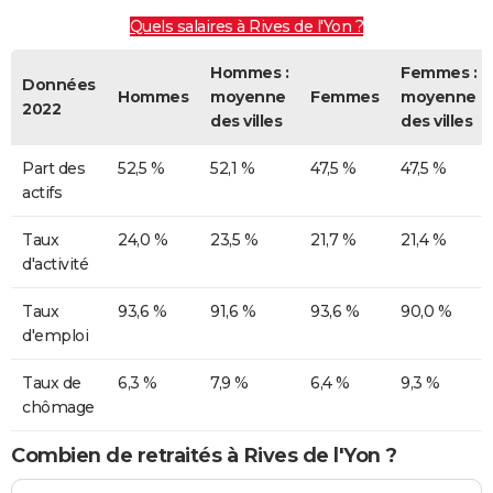
Quels salaires à Rives de l'Yon ?
Hommes :
Femmes :
Données
Hommes
moyenne
Femmes
moyenne
2022
des villes
des villes
Part des
52,5 %
52,1 %
47,5 %
47,5 %
actifs
Taux
24,0 %
23,5 %
21,7 %
21,4 %
d'activité
Taux
93,6 %
91,6 %
93,6 %
90,0 %
d'emploi
Taux de
6,3 %
7,9 %
6,4 %
9,3 %
chômage
Combien de retraités à Rives de l'Yon ?