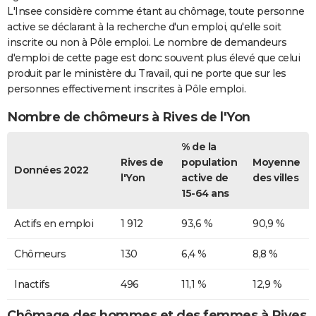
L'Insee considère comme étant au chômage, toute personne
active se déclarant à la recherche d'un emploi, qu'elle soit
inscrite ou non à Pôle emploi. Le nombre de demandeurs
d'emploi de cette page est donc souvent plus élevé que celui
produit par le ministère du Travail, qui ne porte que sur les
personnes effectivement inscrites à Pôle emploi.
Nombre de chômeurs à Rives de l'Yon
% de la
Rives de
population
Moyenne
Données 2022
l'Yon
active de
des villes
15-64 ans
Actifs en emploi
1 912
93,6 %
90,9 %
Chômeurs
130
6,4 %
8,8 %
Inactifs
496
11,1 %
12,9 %
Chômage des hommes et des femmes à Rives