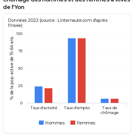
de l'Yon
Données 2022 (source : Linternaute.com d'après
l'Insee)
100
% de la pop. active de 15-64 ans
75
50
25
0
Taux d'activité
Taux d'emploi
Taux de
chômage
Hommes
Femmes