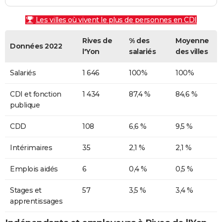
Les villes où vivent le plus de personnes en CDI
Rives de
% des
Moyenne
Données 2022
l'Yon
salariés
des villes
Salariés
1 646
100%
100%
CDI et fonction
1 434
87,4 %
84,6 %
publique
CDD
108
6,6 %
9,5 %
Intérimaires
35
2,1 %
2,1 %
Emplois aidés
6
0,4 %
0,5 %
Stages et
57
3,5 %
3,4 %
apprentissages