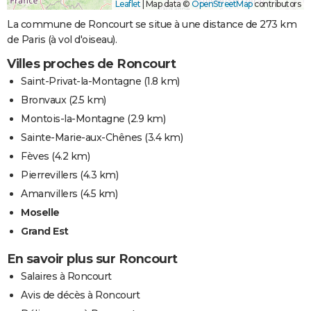
Leaflet
|
Map data ©
OpenStreetMap
contributors
La commune de Roncourt se situe à une distance de 273 km
de Paris (à vol d'oiseau).
Villes proches de Roncourt
Saint-Privat-la-Montagne
(1.8 km)
Bronvaux
(2.5 km)
Montois-la-Montagne
(2.9 km)
Sainte-Marie-aux-Chênes
(3.4 km)
Fèves
(4.2 km)
Pierrevillers
(4.3 km)
Amanvillers
(4.5 km)
Moselle
Grand Est
En savoir plus sur Roncourt
Salaires à Roncourt
Avis de décès à Roncourt