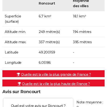
Moyenne
Roncourt
des villes
Superficie
6,7 km²
18,1 km²
(surface)
Altitude min.
249 mètre(s)
194 mètres
Altitude max.
357 mètre(s)
395 mètres
Latitude
49.200159
-
Longitude
6.05186
-
Quelle est la ville la plus grande de France ?
Quelle est la ville la plus haute de France ?
Avis sur Roncourt
Note moyenne :
Quel est votre avis sur Roncourt ?