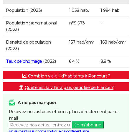
Population (2023)
1 058 hab.
1 994 hab.
Population : rang national
n°9 573
-
(2023)
Densité de population
157 hab/km²
168 hab/km²
(2023)
Taux de chômage
(2022)
6,4 %
8,8 %
Combien y a-t-il d'habitants à Roncourt ?
Quelle est la ville la plus peuplée de France ?
A ne pas manquer
Recevez nos astuces et bons plans directement par e-
mail.
Je m'abonne
En savoir plus sur notre politique de confidentialité