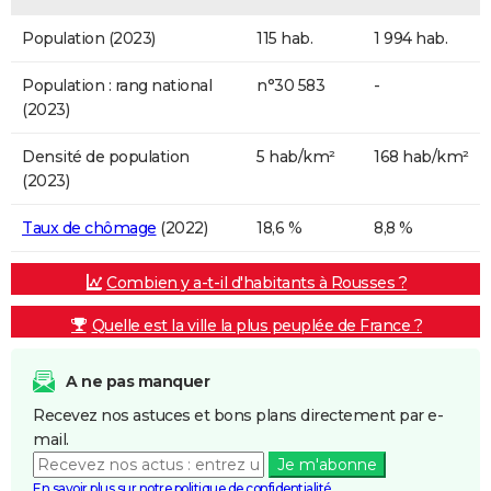
Population (2023)
115 hab.
1 994 hab.
Population : rang national
n°30 583
-
(2023)
Densité de population
5 hab/km²
168 hab/km²
(2023)
Taux de chômage
(2022)
18,6 %
8,8 %
Combien y a-t-il d'habitants à Rousses ?
Quelle est la ville la plus peuplée de France ?
A ne pas manquer
Recevez nos astuces et bons plans directement par e-
mail.
Je m'abonne
En savoir plus sur notre politique de confidentialité