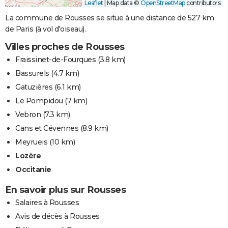
Leaflet
|
Map data ©
OpenStreetMap
contributors
La commune de Rousses se situe à une distance de 527 km
de Paris (à vol d'oiseau).
Villes proches de Rousses
Fraissinet-de-Fourques
(3.8 km)
Bassurels
(4.7 km)
Gatuzières
(6.1 km)
Le Pompidou
(7 km)
Vebron
(7.3 km)
Cans et Cévennes
(8.9 km)
Meyrueis
(10 km)
Lozère
Occitanie
En savoir plus sur Rousses
Salaires à Rousses
Avis de décès à Rousses