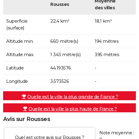
Moyenne
Rousses
des villes
Superficie
22,4 km²
18,1 km²
(surface)
Altitude min.
660 mètre(s)
194 mètres
Altitude max.
1 343 mètre(s)
395 mètres
Latitude
44.193576
-
Longitude
3.573526
-
Quelle est la ville la plus grande de France ?
Quelle est la ville la plus haute de France ?
Avis sur Rousses
Note moyenne :
Quel est votre avis sur Rousses ?