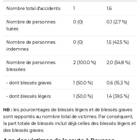
Nombre total d'accidents
1
1,6
Nombre de personnes
0 (0)
0,1 (2,7 %)
tuées
Nombre de personnes
0 (0)
1,5 (42,5 %)
indemnes
Nombre de personnes
2 (100,0 %)
2,0 (54,8 %)
blessées
- dont blessés graves
1 (50,0 %)
0,6 (15,3 %)
- dont blessés légers
1 (50,0 %)
1,4 (39,5 %)
NB :
les pourcentages de blessés légers et de blessés graves
sont rapportés au nombre total de victimes. Par conséquent,
la part totale de blessés inclut déjà celles des blessés légers et
des blessés graves.