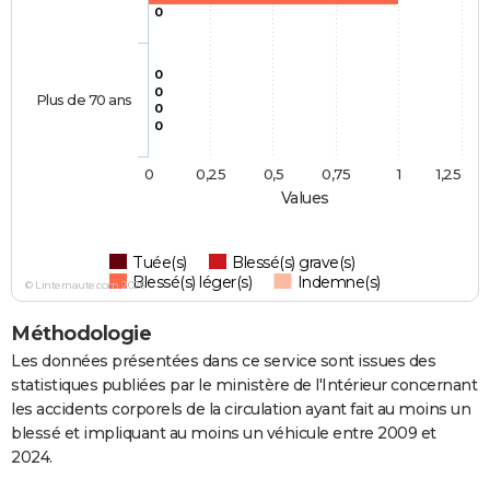
0
0
0
Plus de 70 ans
0
0
0
0,25
0,5
0,75
1
1,25
Values
Tuée(s)
Blessé(s) grave(s)
Blessé(s) léger(s)
Indemne(s)
© Linternaute.com 2026
Méthodologie
Les données présentées dans ce service sont issues des
statistiques publiées par le ministère de l'Intérieur concernant
les accidents corporels de la circulation ayant fait au moins un
blessé et impliquant au moins un véhicule entre 2009 et
2024.