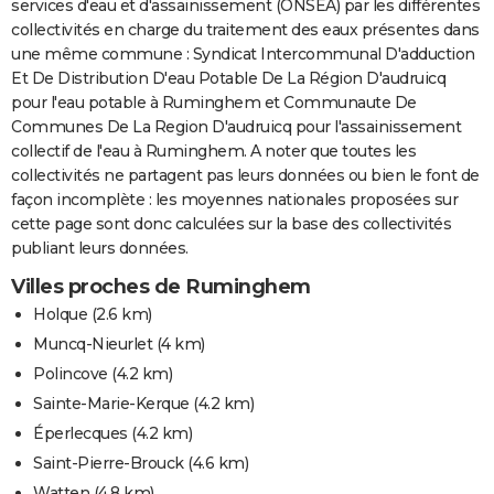
services d'eau et d'assainissement (ONSEA) par les différentes
collectivités en charge du traitement des eaux présentes dans
une même commune : Syndicat Intercommunal D'adduction
Et De Distribution D'eau Potable De La Région D'audruicq
pour l'eau potable à Ruminghem et Communaute De
Communes De La Region D'audruicq pour l'assainissement
collectif de l'eau à Ruminghem. A noter que toutes les
collectivités ne partagent pas leurs données ou bien le font de
façon incomplète : les moyennes nationales proposées sur
cette page sont donc calculées sur la base des collectivités
publiant leurs données.
Villes proches de Ruminghem
Holque
(2.6 km)
Muncq-Nieurlet
(4 km)
Polincove
(4.2 km)
Sainte-Marie-Kerque
(4.2 km)
Éperlecques
(4.2 km)
Saint-Pierre-Brouck
(4.6 km)
Watten
(4.8 km)