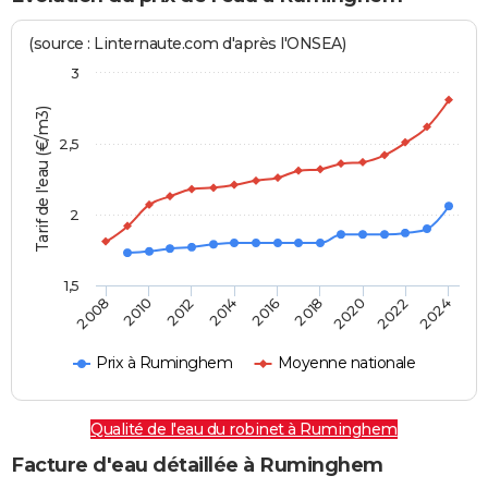
(source : Linternaute.com d'après l'ONSEA)
3
Tarif de l'eau (€/m3)
2,5
2
1,5
2016
2014
2024
2012
2022
2010
2020
2008
2018
Prix à Ruminghem
Moyenne nationale
Qualité de l'eau du robinet à Ruminghem
Facture d'eau détaillée à Ruminghem