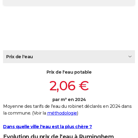
City break
Voyage de noces
Climat
Destinations
Voyage nature
Forum
+
PHOTO
GUIDES D'ACHAT
BONS PLANS
CARTE DE VOEUX
Carte Bonne année
Carte Pâques
Carte de Noël
Carte Saint-Valentin
Carte d'anniversaire
Prix de l'eau
DICTIONNAIRE
Biographies
Expressions
Dictionnaire
Citations
Proverbes
PROGRAMME TV
Prix de l'eau potable
2,06 €
COPAINS D'AVANT
Se connecter
Collèges
Universités
Service militaire
S'inscrire
Lycées
Primaires
Entreprises
Avis de recherche
AVIS DE DÉCÈS
par m³ en 2024
Moyenne des tarifs de l'eau du robinet déclarés en 2024 dans
FORUM
la commune. (Voir la
méthodologie
)
Lifestyle
Sport
Television
Cinema
Bricolage
Culture
Auto
Voyage
Dans quelle ville l'eau est la plus chère ?
Evolution du prix de l'eau à Ruminghem