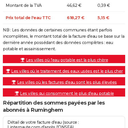
Montant de la TVA
46,62 €
0,39 €
Prix total de l'eau TTC
618,27 €
5,15 €
NB : Les données de certaines communes étant parfois
incomplètes, le montant total de la facture d'eau se base sur la
dernière année possédant des données complètes : eau
potable et assainissement.
Les villes où l'eau potable est la plus chère
Les villes où le traitement des eaux usées est le plus cher
Les villes où les factures d'eau sont les plus élevées
Les villes qui consomment le plus d'eau potable
Répartition des sommes payées par les
abonnés à Ruminghem
Détail de votre facture d'eau (source :
Linternaute.com d'après l'ONSEA)