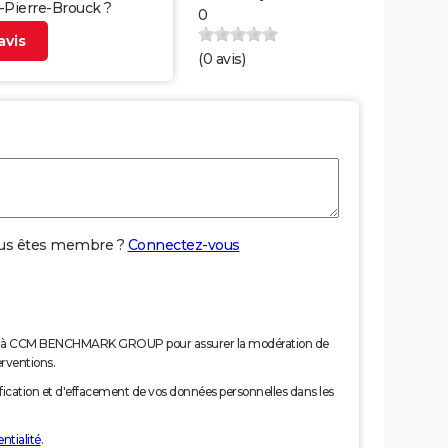
t-Pierre-Brouck ?
0
vis
(
0
avis)
us êtes membre ?
Connectez-vous
nées à CCM BENCHMARK GROUP pour assurer la modération de
erventions.
tification et d'effacement de vos données personnelles dans les
ntialité
.