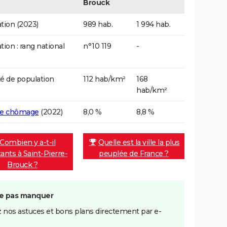
Brouck
tion (2023)
989 hab.
1 994 hab.
tion : rang national
n°10 119
-
é de population
112 hab/km²
168
hab/km²
de chômage
(2022)
8,0 %
8,8 %
Combien y a-t-il
Quelle est la ville la plus
tants à Saint-Pierre-
peuplée de France ?
Brouck ?
e pas manquer
 nos astuces et bons plans directement par e-