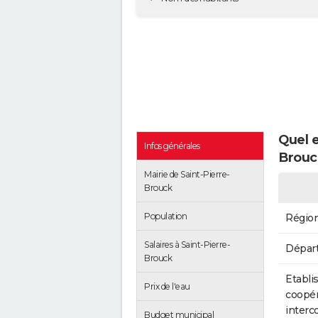
Quel e
Infos générales
Brouc
Mairie de Saint-Pierre-
Brouck
Population
Régio
Salaires à Saint-Pierre-
Dépar
Brouck
Etabli
Prix de l'eau
coopér
inter
Budget municipal