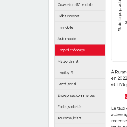
Couverture 5G, mobile
Débit Internet
2
Immobilier
Automobile
Emploi, chômage
Météo, climat
À Rurang
Impôts, IFI
en 2022
Santé, social
et 1 176
Entreprises, commerces
Ecoles, scolarité
Le taux 
active â
Tourisme, loisirs
recense