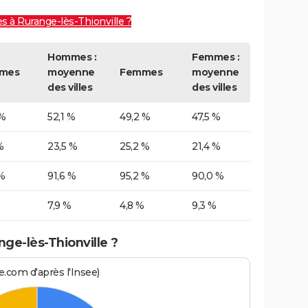
es à Rurange-lès-Thionville ?
Hommes :
Femmes :
mes
moyenne
Femmes
moyenne
des villes
des villes
 %
52,1 %
49,2 %
47,5 %
%
23,5 %
25,2 %
21,4 %
%
91,6 %
95,2 %
90,0 %
7,9 %
4,8 %
9,3 %
ge-lès-Thionville ?
.com d'après l'Insee)