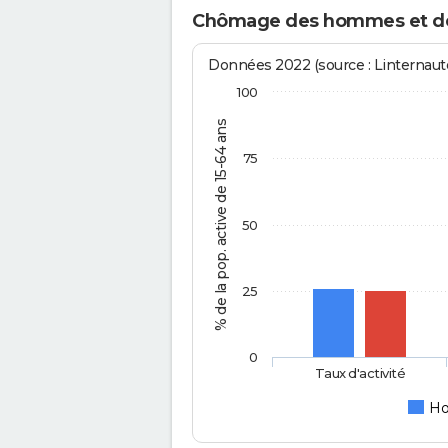
Chômage des hommes et des
Données 2022 (source : Linternaute
100
% de la pop. active de 15-64 ans
75
50
25
0
Taux d'activité
H