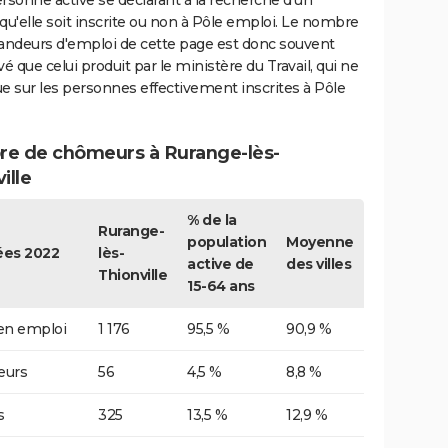
rsonne active se déclarant à la recherche d'un
qu'elle soit inscrite ou non à Pôle emploi. Le nombre
ndeurs d'emploi de cette page est donc souvent
vé que celui produit par le ministère du Travail, qui ne
e sur les personnes effectivement inscrites à Pôle
e de chômeurs à Rurange-lès-
ille
% de la
Rurange-
population
Moyenne
es 2022
lès-
active de
des villes
Thionville
15-64 ans
 en emploi
1 176
95,5 %
90,9 %
urs
56
4,5 %
8,8 %
s
325
13,5 %
12,9 %