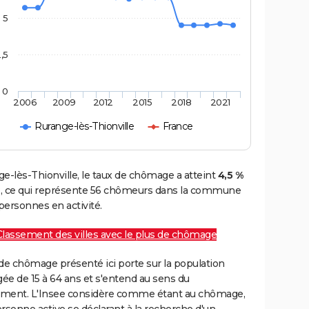
5
,5
0
2006
2009
2012
2015
2018
2021
Rurange-lès-Thionville
France
e-lès-Thionville, le taux de chômage a atteint
4,5 %
, ce qui représente 56 chômeurs dans la commune
 personnes en activité.
Classement des villes avec le plus de chômage
de chômage présenté ici porte sur la population
gée de 15 à 64 ans et s'entend au sens du
ment. L'Insee considère comme étant au chômage,