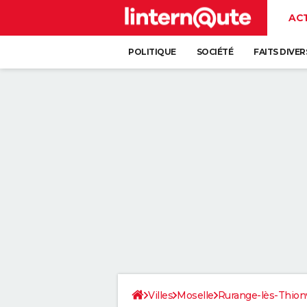
AC
POLITIQUE
SOCIÉTÉ
FAITS DIVER
Villes
Moselle
Rurange-lès-Thionv