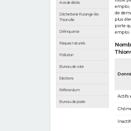
toute pe
Avis de décès
emploi, 
de dema
Déchetterie Rurange-lès-
plus éle
Thionville
porte qu
Délinquance
emploi.
Risques naturels
Nombr
Thionv
Pollution
Bureau de vote
Donné
Elections
Référendum
Actifs
Bureau de poste
Chôme
Inactif