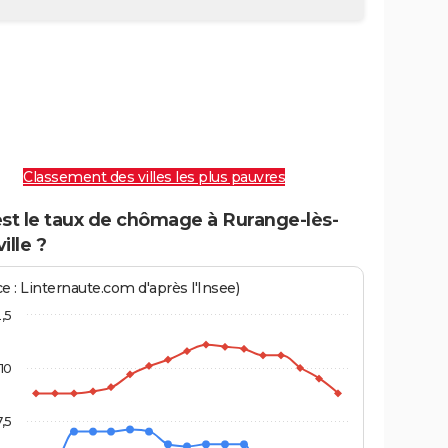
Classement des villes les plus pauvres
est le taux de chômage à Rurange-lès-
ille ?
e : Linternaute.com d'après l'Insee)
2,5
10
7,5