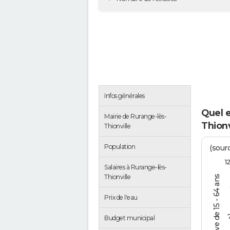
Infos générales
Quel 
Mairie de Rurange-lès-
Thionv
Thionville
Population
(sourc
1
Salaires à Rurange-lès-
Thionville
% de la pop. active de 15 - 64 ans
Prix de l'eau
Budget municipal