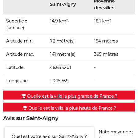
Moyenne
Saint-Aigny
des villes
Superficie
14,9 km²
18,1 km²
(surface)
Altitude min.
72 mètre(s)
194 mètres
Altitude max.
141 mètre(s)
395 mètres
Latitude
46.633201
-
Longitude
1.005769
-
Quelle est la ville la plus grande de France ?
Quelle est la ville la plus haute de France ?
Avis sur Saint-Aigny
Note moyenne :
Quel est votre avis sur Saint-Aigny ?