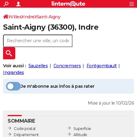
ACTUALITÉS
Connexion
S'inscrire
Villes
Indre
Saint-Aigny
Rechercher
Société
Education
Villes
Politique
Faits Divers
Monde
+
SPORT
Saint-Aigny
(36300), Indre
Football
Cyclisme
Forum
Coupe du monde 2026
Tennis
Rugby
CULTURE
TNT
Cinéma
Musique
Programme TV
Streaming
Sorties cinéma
+
FINANCE
Impôts
Immobilier
Banque
Crédit
Retraite
Epargne
Risques naturels par ville
Assurance
AUTO
Voir aussi :
Sauzelles
Concremiers
Fontgombault
Réserver un essai
Berlines
Forum auto
Essais
Citadines
SUV
+
HIGH-TECH
Ingrandes
Meilleur smartphone
Ordinateurs
Guide high-tech
Mobiles
Internet
Jeux vidéo
+
BRICOLAGE
Je m'abonne aux infos à pas rater
Aménagement intérieur
Cuisine
Jardinage
+
Forum
Extérieur
Salle de bains
Rangement
WEEK-END
Mise à jour le 10/02/26
Escapades
Expositions
Week-end nature
Guides de France
Patrimoine
Musées
+
LIFESTYLE
Bien-être
Mode
+
Art de vivre
Loisirs
Modes de vie
SANTE
SOMMAIRE
Code postal
Superficie
Guide de la santé
Médicaments
+
Alimentation
Maladies
Sommeil
VOYAGE
Département
Altitude