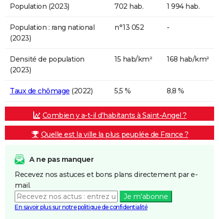
Population (2023)
702 hab.
1 994 hab.
Population : rang national
n°13 052
-
(2023)
Densité de population
15 hab/km²
168 hab/km²
(2023)
Taux de chômage
(2022)
5,5 %
8,8 %
Combien y a-t-il d'habitants à Saint-Angel ?
Quelle est la ville la plus peuplée de France ?
A ne pas manquer
Recevez nos astuces et bons plans directement par e-
mail.
Je m'abonne
En savoir plus sur notre politique de confidentialité