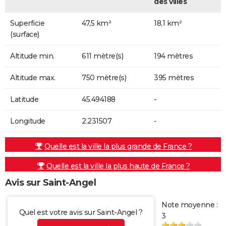
des villes
Superficie
47,5 km²
18,1 km²
(surface)
Altitude min.
611 mètre(s)
194 mètres
Altitude max.
750 mètre(s)
395 mètres
Latitude
45.494188
-
Longitude
2.231507
-
Quelle est la ville la plus grande de France ?
Quelle est la ville la plus haute de France ?
Avis sur Saint-Angel
Note moyenne :
Quel est votre avis sur Saint-Angel ?
3