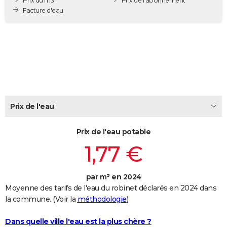
Prix du m3
Prix de l'abonnement
City break
Voyage de noces
Climat
Destinations
Voyage nature
Forum
+
Facture d'eau
PHOTO
GUIDES D'ACHAT
BONS PLANS
CARTE DE VOEUX
Carte Bonne année
Carte Pâques
Carte de Noël
Carte Saint-Valentin
Carte d'anniversaire
DICTIONNAIRE
Prix de l'eau
Biographies
Expressions
Dictionnaire
Citations
Proverbes
PROGRAMME TV
Prix de l'eau potable
COPAINS D'AVANT
1,77 €
Se connecter
Collèges
Universités
Service militaire
S'inscrire
Lycées
Primaires
Entreprises
Avis de recherche
AVIS DE DÉCÈS
par m³ en 2024
FORUM
Moyenne des tarifs de l'eau du robinet déclarés en 2024 dans
Lifestyle
Sport
Television
Cinema
Bricolage
Culture
Auto
Voyage
la commune. (Voir la
méthodologie
)
Dans quelle ville l'eau est la plus chère ?