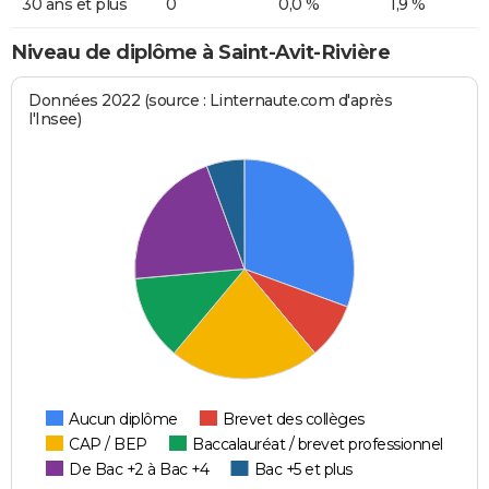
30 ans et plus
0
0,0 %
1,9 %
Niveau de diplôme à Saint-Avit-Rivière
Données 2022 (source : Linternaute.com d'après
l'Insee)
Aucun diplôme
Brevet des collèges
CAP / BEP
Baccalauréat / brevet professionnel
De Bac +2 à Bac +4
Bac +5 et plus