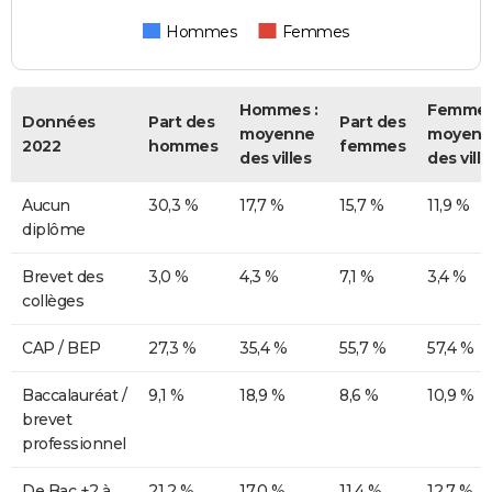
Hommes
Femmes
Hommes :
Femmes
Données
Part des
Part des
moyenne
moyenn
2022
hommes
femmes
des villes
des ville
Aucun
30,3 %
17,7 %
15,7 %
11,9 %
diplôme
Brevet des
3,0 %
4,3 %
7,1 %
3,4 %
collèges
CAP / BEP
27,3 %
35,4 %
55,7 %
57,4 %
Baccalauréat /
9,1 %
18,9 %
8,6 %
10,9 %
brevet
professionnel
De Bac +2 à
21,2 %
17,0 %
11,4 %
12,7 %