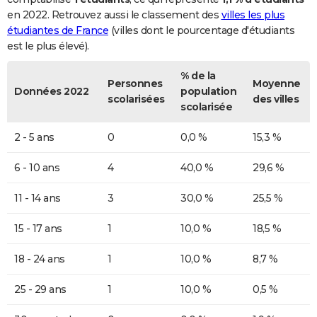
en 2022. Retrouvez aussi le classement des
villes les plus
étudiantes de France
(villes dont le pourcentage d'étudiants
est le plus élevé).
% de la
Personnes
Moyenne
Données 2022
population
scolarisées
des villes
scolarisée
2 - 5 ans
0
0,0 %
15,3 %
6 - 10 ans
4
40,0 %
29,6 %
11 - 14 ans
3
30,0 %
25,5 %
15 - 17 ans
1
10,0 %
18,5 %
18 - 24 ans
1
10,0 %
8,7 %
25 - 29 ans
1
10,0 %
0,5 %