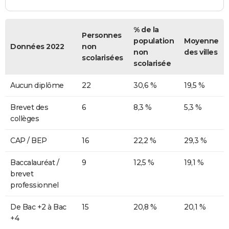
% de la
Personnes
population
Moyenne
Données 2022
non
non
des villes
scolarisées
scolarisée
Aucun diplôme
22
30,6 %
19,5 %
Brevet des
6
8,3 %
5,3 %
collèges
CAP / BEP
16
22,2 %
29,3 %
Baccalauréat /
9
12,5 %
19,1 %
brevet
professionnel
De Bac +2 à Bac
15
20,8 %
20,1 %
+4