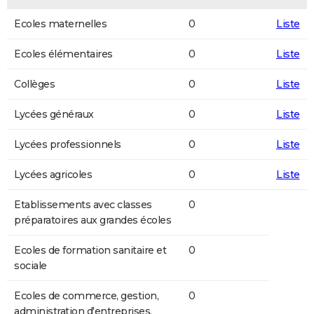
Ecoles maternelles
0
Liste
Ecoles élémentaires
0
Liste
Collèges
0
Liste
Lycées généraux
0
Liste
Lycées professionnels
0
Liste
Lycées agricoles
0
Liste
Etablissements avec classes
0
préparatoires aux grandes écoles
Ecoles de formation sanitaire et
0
sociale
Ecoles de commerce, gestion,
0
administration d'entreprises,