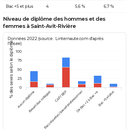
Bac +5 et plus
4
5,6 %
6,7 %
Niveau de diplôme des hommes et des
femmes à Saint-Avit-Rivière
Données 2022 (source : Linternaute.com d'après
% des sexes selon le diplôme
l'Insee)
100
75
50
25
0
Aucun diplôme
Baccalauréat / brevet professionnel
CAP / BEP
Bac +5 et plus
Brevet des collèges
De Bac +2 à Bac +4