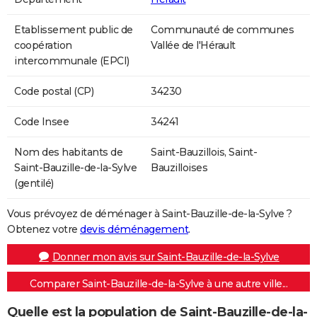
Etablissement public de
Communauté de communes
coopération
Vallée de l'Hérault
intercommunale (EPCI)
Code postal (CP)
34230
Code Insee
34241
Nom des habitants de
Saint-Bauzillois, Saint-
Saint-Bauzille-de-la-Sylve
Bauzilloises
(gentilé)
Vous prévoyez de déménager à Saint-Bauzille-de-la-Sylve ?
Obtenez votre
devis déménagement
.
Donner mon avis sur Saint-Bauzille-de-la-Sylve
Comparer Saint-Bauzille-de-la-Sylve à une autre ville...
Quelle est la population de Saint-Bauzille-de-la-