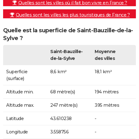
Quelles sont les villes où il fait bon vivre en France ?
Quelles sont les villes les plus touristiques de France ?
Quelle est la superficie de Saint-Bauzille-de-la-
Sylve ?
Saint-Bauzille-
Moyenne
de-la-Sylve
des villes
Superficie
8,6 km²
18,1 km²
(surface)
Altitude min.
68 mètre(s)
194 mètres
Altitude max.
247 mètre(s)
395 mètres
Latitude
43.610238
-
Longitude
3.558756
-