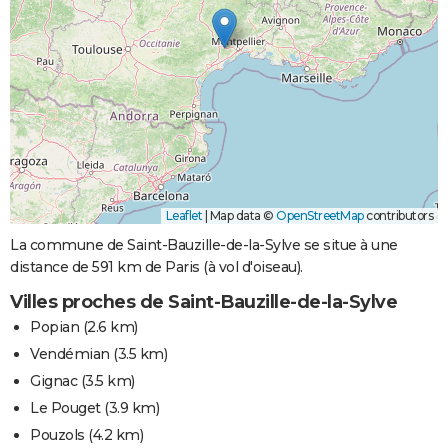
Leaflet
|
Map data ©
OpenStreetMap
contributors
La commune de Saint-Bauzille-de-la-Sylve se situe à une
distance de 591 km de Paris (à vol d'oiseau).
Villes proches de Saint-Bauzille-de-la-Sylve
Popian
(2.6 km)
Vendémian
(3.5 km)
Gignac
(3.5 km)
Le Pouget
(3.9 km)
Pouzols
(4.2 km)