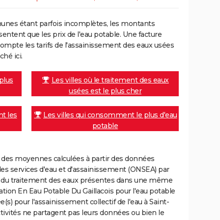
unes étant parfois incomplètes, les montants
ntent que les prix de l'eau potable. Une facture
mpte les tarifs de l'assainissement des eaux usées
ché ici.
 plus
Les villes où le traitement des eaux
usées est le plus cher
nt les
Les villes qui consomment le plus d'eau
potable
nt des moyennes calculées à partir des données
des services d'eau et d'assainissement (ONSEA) par
rge du traitement des eaux présentes dans une même
ion En Eau Potable Du Gaillacois pour l'eau potable
) pour l'assainissement collectif de l'eau à Saint-
ctivités ne partagent pas leurs données ou bien le