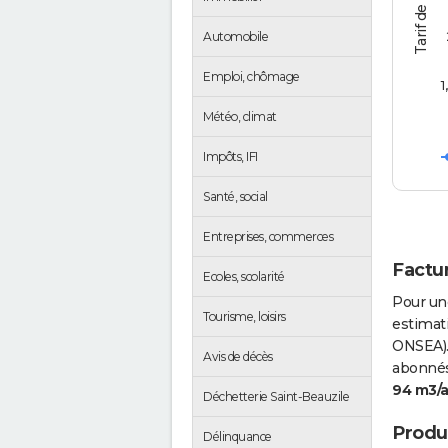
Automobile
Emploi, chômage
1
Météo, climat
Impôts, IFI
Santé, social
Entreprises, commerces
Factur
Ecoles, scolarité
Pour un
Tourisme, loisirs
estimati
ONSEA).
Avis de décès
abonnés 
94 m3/
Déchetterie Saint-Beauzile
Produc
Délinquance