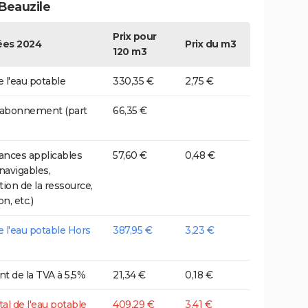
Beauzile
Prix pour
es 2024
Prix du m3
120 m3
e l'eau potable
330,35 €
2,75 €
 abonnement (part
66,35 €
nces applicables
57,60 €
0,48 €
 navigables,
tion de la ressource,
on, etc.)
de l'eau potable Hors
387,95 €
3,23 €
t de la TVA à 5,5%
21,34 €
0,18 €
tal de l'eau potable
409,29 €
3,41 €