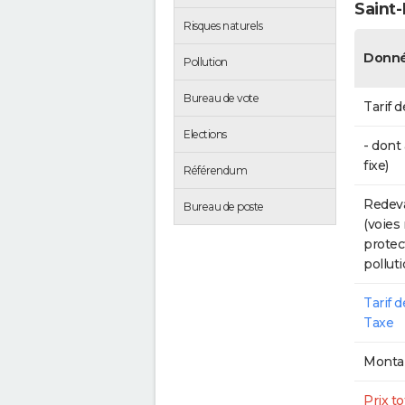
Saint-
Risques naturels
Donné
Pollution
Bureau de vote
Tarif d
Elections
- dont
fixe)
Référendum
Redeva
Bureau de poste
(voies
protec
polluti
Tarif 
Taxe
Montan
Prix to