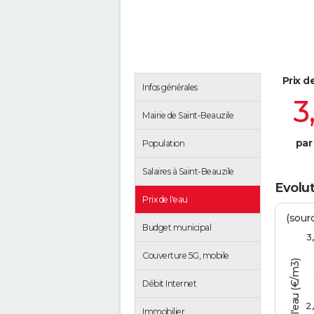
Prix d
Infos générales
3
Mairie de Saint-Beauzile
par
Population
Salaires à Saint-Beauzile
Evolut
Prix de l'eau
(sour
Budget municipal
3
Couverture 5G, mobile
Tarif de l'eau (€/m3)
Débit Internet
2
Immobilier