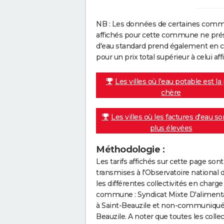
NB : Les données de certaines comm
affichés pour cette commune ne prése
d'eau standard prend également en co
pour un prix total supérieur à celui affi
Les villes où l'eau potable est la
chère
Les villes où les factures d'eau so
plus élevées
Méthodologie :
Les tarifs affichés sur cette page so
transmises à l'Observatoire national 
les différentes collectivités en cha
commune : Syndicat Mixte D'alimentat
à Saint-Beauzile et non-communiquée(s
Beauzile. A noter que toutes les colle