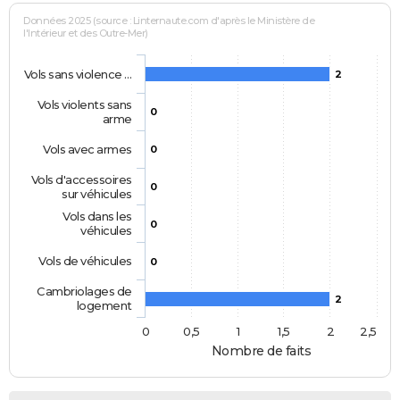
Données 2025 (source : Linternaute.com d'après le Ministère de
l'Intérieur et des Outre-Mer)
Vols sans violence …
2
Vols violents sans
0
arme
Vols avec armes
0
Vols d'accessoires
0
sur véhicules
Vols dans les
0
véhicules
Vols de véhicules
0
Cambriolages de
2
logement
0
0,5
1
1,5
2
2,5
Nombre de faits