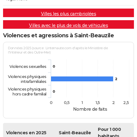
Villes les plus cambriolées
Villes avec le plus de vols de véhicules
Violences et agressions à Saint-Beauzile
Données 2025 (source : Linternaute.com d'après le Ministère de
l'Intérieur et des Outre-Mer)
Violences sexuelles
0
Violences physiques
2
intrafamiliales
Violences physiques
0
hors cadre familial
0
0,5
1
1,5
2
2,5
Nombre de faits
Pour 1 000
Violences en 2025
Saint-Beauzile
habitants