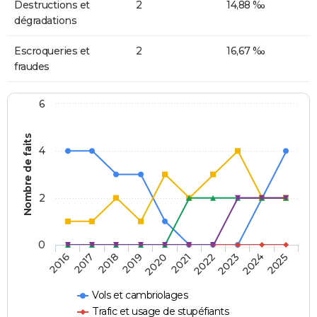
Destructions et
2
14,88 ‰
dégradations
Escroqueries et
2
16,67 ‰
fraudes
6
Nombre de faits
4
2
0
2018
2023
2019
2024
2020
2025
2016
2021
2017
2022
Vols et cambriolages
Trafic et usage de stupéfiants