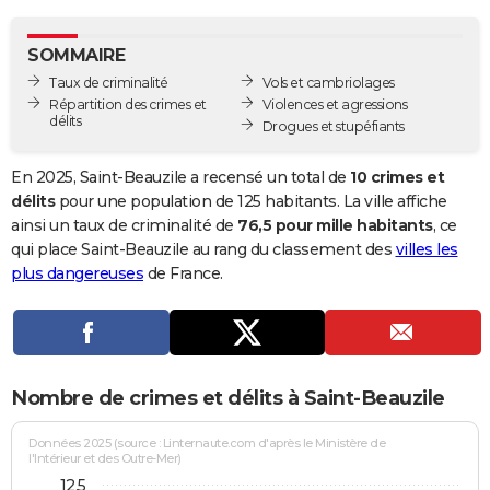
City break
Voyage de noces
Climat
Destinations
Voyage nature
Forum
+
PHOTO
SOMMAIRE
GUIDES D'ACHAT
Taux de criminalité
Vols et cambriolages
Répartition des crimes et
Violences et agressions
BONS PLANS
délits
Drogues et stupéfiants
CARTE DE VOEUX
En 2025, Saint-Beauzile a recensé un total de
10 crimes et
Carte Bonne année
Carte Pâques
Carte de Noël
Carte Saint-Valentin
Carte d'anniversaire
délits
pour une population de 125 habitants. La ville affiche
DICTIONNAIRE
ainsi un taux de criminalité de
76,5 pour mille habitants
, ce
Biographies
Expressions
Dictionnaire
Citations
Proverbes
qui place Saint-Beauzile au rang du classement des
villes les
PROGRAMME TV
plus dangereuses
de France.
COPAINS D'AVANT
Se connecter
Collèges
Universités
Service militaire
S'inscrire
Lycées
Primaires
Entreprises
Avis de recherche
AVIS DE DÉCÈS
FORUM
Nombre de crimes et délits à Saint-Beauzile
Lifestyle
Sport
Television
Cinema
Bricolage
Culture
Auto
Voyage
Données 2025 (source : Linternaute.com d'après le Ministère de
l'Intérieur et des Outre-Mer)
12,5