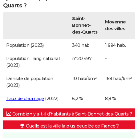
Quarts ?
Saint-
Moyenne
Bonnet-
des villes
des-Quarts
Population (2023)
340 hab.
1 994 hab.
Population : rang national
n°20 497
-
(2023)
Densité de population
10 hab/km²
168 hab/km²
(2023)
Taux de chômage
(2022)
6,2 %
8,8 %
Combien y a-t-il d'habitants à Saint-Bonnet-des-Quarts ?
Quelle est la ville la plus peuplée de France ?