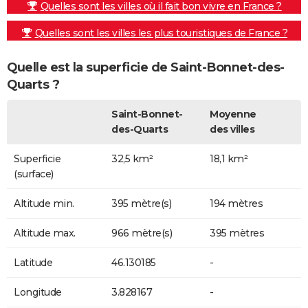
Quelles sont les villes où il fait bon vivre en France ?
Quelles sont les villes les plus touristiques de France ?
Quelle est la superficie de Saint-Bonnet-des-
Quarts ?
Saint-Bonnet-
Moyenne
des-Quarts
des villes
Superficie
32,5 km²
18,1 km²
(surface)
Altitude min.
395 mètre(s)
194 mètres
Altitude max.
966 mètre(s)
395 mètres
Latitude
46.130185
-
Longitude
3.828167
-