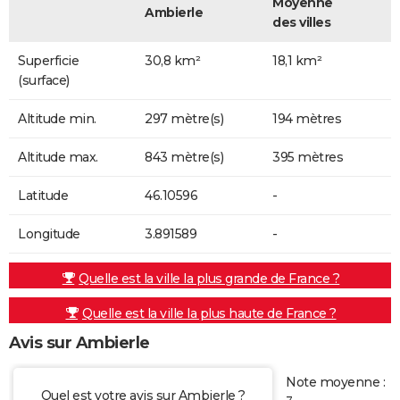
Moyenne
Ambierle
des villes
Superficie
30,8 km²
18,1 km²
(surface)
Altitude min.
297 mètre(s)
194 mètres
Altitude max.
843 mètre(s)
395 mètres
Latitude
46.10596
-
Longitude
3.891589
-
Quelle est la ville la plus grande de France ?
Quelle est la ville la plus haute de France ?
Avis sur Ambierle
Note moyenne :
Quel est votre avis sur Ambierle ?