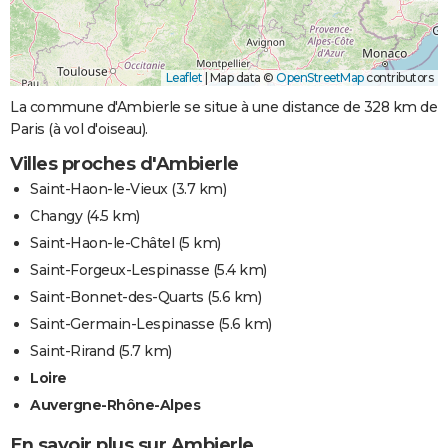
Leaflet
|
Map data ©
OpenStreetMap
contributors
La commune d'Ambierle se situe à une distance de 328 km de
Paris (à vol d'oiseau).
Villes proches d'Ambierle
Saint-Haon-le-Vieux
(3.7 km)
Changy
(4.5 km)
Saint-Haon-le-Châtel
(5 km)
Saint-Forgeux-Lespinasse
(5.4 km)
Saint-Bonnet-des-Quarts
(5.6 km)
Saint-Germain-Lespinasse
(5.6 km)
Saint-Rirand
(5.7 km)
Loire
Auvergne-Rhône-Alpes
En savoir plus sur Ambierle