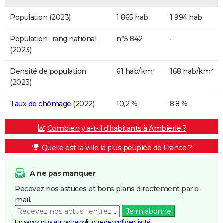
Population (2023)
1 865 hab.
1 994 hab.
Population : rang national
n°5 842
-
(2023)
Densité de population
61 hab/km²
168 hab/km²
(2023)
Taux de chômage
(2022)
10,2 %
8,8 %
Combien y a-t-il d'habitants à Ambierle ?
Quelle est la ville la plus peuplée de France ?
A ne pas manquer
Recevez nos astuces et bons plans directement par e-
mail.
Je m'abonne
En savoir plus sur notre politique de confidentialité