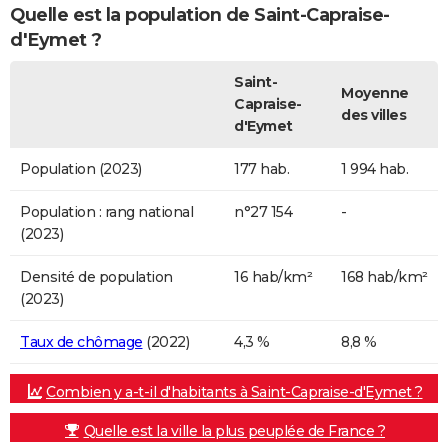
Quelle est la population de Saint-Capraise-
d'Eymet ?
Saint-
Moyenne
Capraise-
des villes
d'Eymet
Population (2023)
177 hab.
1 994 hab.
Population : rang national
n°27 154
-
(2023)
Densité de population
16 hab/km²
168 hab/km²
(2023)
Taux de chômage
(2022)
4,3 %
8,8 %
Combien y a-t-il d'habitants à Saint-Capraise-d'Eymet ?
Quelle est la ville la plus peuplée de France ?