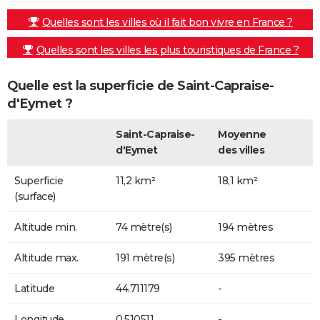
Quelles sont les villes où il fait bon vivre en France ?
Quelles sont les villes les plus touristiques de France ?
Quelle est la superficie de Saint-Capraise-
d'Eymet ?
Saint-Capraise-
Moyenne
d'Eymet
des villes
Superficie
11,2 km²
18,1 km²
(surface)
Altitude min.
74 mètre(s)
194 mètres
Altitude max.
191 mètre(s)
395 mètres
Latitude
44.711179
-
Longitude
0.510511
-