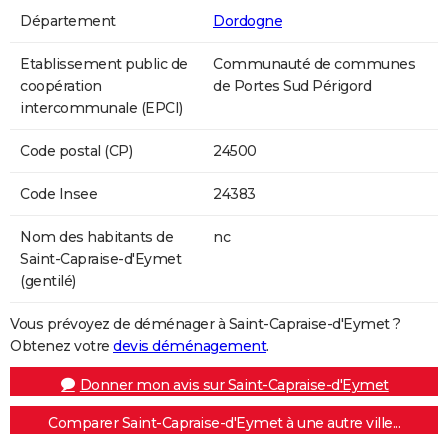
Département
Dordogne
Etablissement public de
Communauté de communes
coopération
de Portes Sud Périgord
intercommunale (EPCI)
Code postal (CP)
24500
Code Insee
24383
Nom des habitants de
nc
Saint-Capraise-d'Eymet
(gentilé)
Vous prévoyez de déménager à Saint-Capraise-d'Eymet ?
Obtenez votre
devis déménagement
.
Donner mon avis sur Saint-Capraise-d'Eymet
Comparer Saint-Capraise-d'Eymet à une autre ville...