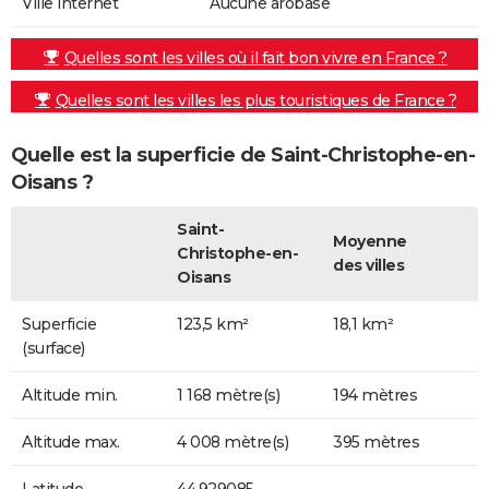
Ville internet
Aucune arobase
Quelles sont les villes où il fait bon vivre en France ?
Quelles sont les villes les plus touristiques de France ?
Quelle est la superficie de Saint-Christophe-en-
Oisans ?
Saint-
Moyenne
Christophe-en-
des villes
Oisans
Superficie
123,5 km²
18,1 km²
(surface)
Altitude min.
1 168 mètre(s)
194 mètres
Altitude max.
4 008 mètre(s)
395 mètres
Latitude
44.929085
-