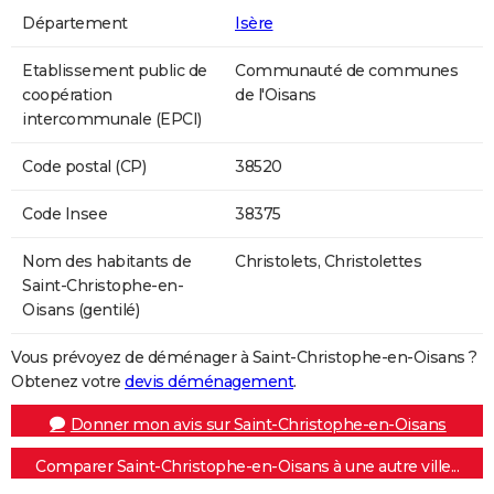
Département
Isère
Etablissement public de
Communauté de communes
coopération
de l'Oisans
intercommunale (EPCI)
Code postal (CP)
38520
Code Insee
38375
Nom des habitants de
Christolets, Christolettes
Saint-Christophe-en-
Oisans (gentilé)
Vous prévoyez de déménager à Saint-Christophe-en-Oisans ?
Obtenez votre
devis déménagement
.
Donner mon avis sur Saint-Christophe-en-Oisans
Comparer Saint-Christophe-en-Oisans à une autre ville...