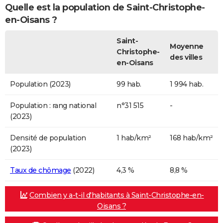
Quelle est la population de Saint-Christophe-
en-Oisans ?
Saint-
Moyenne
Christophe-
des villes
en-Oisans
Population (2023)
99 hab.
1 994 hab.
Population : rang national
n°31 515
-
(2023)
Densité de population
1 hab/km²
168 hab/km²
(2023)
Taux de chômage
(2022)
4,3 %
8,8 %
Combien y a-t-il d'habitants à Saint-Christophe-en-
Oisans ?