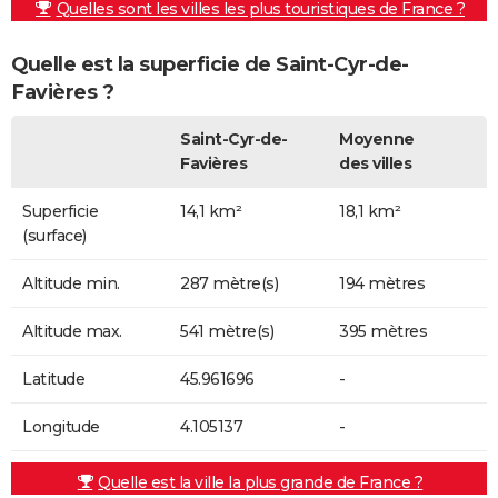
Quelles sont les villes les plus touristiques de France ?
Quelle est la superficie de Saint-Cyr-de-
Favières ?
Saint-Cyr-de-
Moyenne
Favières
des villes
Superficie
14,1 km²
18,1 km²
(surface)
Altitude min.
287 mètre(s)
194 mètres
Altitude max.
541 mètre(s)
395 mètres
Latitude
45.961696
-
Longitude
4.105137
-
Quelle est la ville la plus grande de France ?