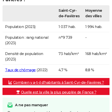
Saint-Cyr-
Moyenne
de-Favières
des villes
Population (2023)
1 037 hab.
1 994 hab.
Population : rang national
n°9 739
-
(2023)
Densité de population
73 hab/km²
168 hab/km²
(2023)
Taux de chômage
(2022)
4,7 %
8,8 %
Combien y a-t-il d'habitants à Saint-Cyr-de-Favières ?
Quelle est la ville la plus peuplée de France ?
A ne pas manquer