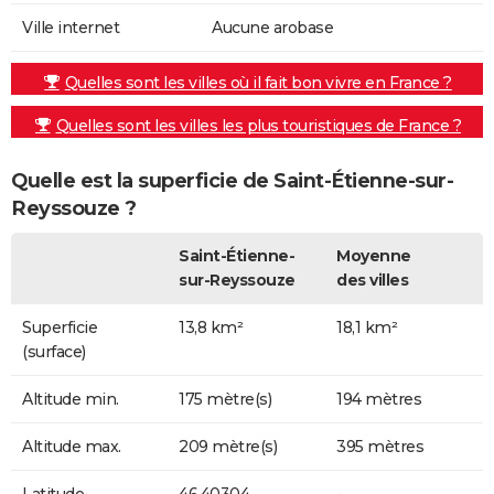
Ville internet
Aucune arobase
Quelles sont les villes où il fait bon vivre en France ?
Quelles sont les villes les plus touristiques de France ?
Quelle est la superficie de Saint-Étienne-sur-
Reyssouze ?
Saint-Étienne-
Moyenne
sur-Reyssouze
des villes
Superficie
13,8 km²
18,1 km²
(surface)
Altitude min.
175 mètre(s)
194 mètres
Altitude max.
209 mètre(s)
395 mètres
Latitude
46.40304
-