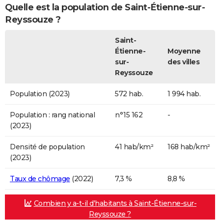
Quelle est la population de Saint-Étienne-sur-
Reyssouze ?
Saint-
Étienne-
Moyenne
sur-
des villes
Reyssouze
Population (2023)
572 hab.
1 994 hab.
Population : rang national
n°15 162
-
(2023)
Densité de population
41 hab/km²
168 hab/km²
(2023)
Taux de chômage
(2022)
7,3 %
8,8 %
Combien y a-t-il d'habitants à Saint-Étienne-sur-
Reyssouze ?