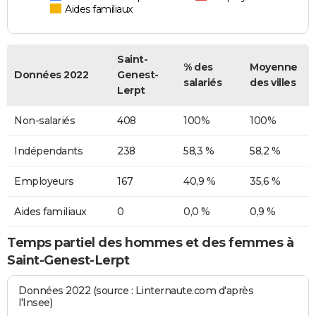
Aides familiaux
Saint-
% des
Moyenne
Données 2022
Genest-
salariés
des villes
Lerpt
Non-salariés
408
100%
100%
Indépendants
238
58,3 %
58,2 %
Employeurs
167
40,9 %
35,6 %
Aides familiaux
0
0,0 %
0,9 %
Temps partiel des hommes et des femmes à
Saint-Genest-Lerpt
Données 2022 (source : Linternaute.com d'après
l'Insee)