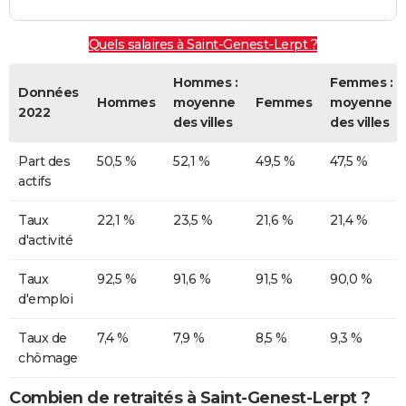
Quels salaires à Saint-Genest-Lerpt ?
Hommes :
Femmes :
Données
Hommes
moyenne
Femmes
moyenne
2022
des villes
des villes
Part des
50,5 %
52,1 %
49,5 %
47,5 %
actifs
Taux
22,1 %
23,5 %
21,6 %
21,4 %
d'activité
Taux
92,5 %
91,6 %
91,5 %
90,0 %
d'emploi
Taux de
7,4 %
7,9 %
8,5 %
9,3 %
chômage
Combien de retraités à Saint-Genest-Lerpt ?