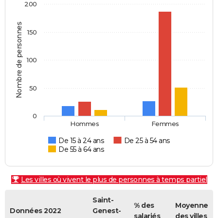
200
Nombre de personnes
150
100
50
0
Hommes
Femmes
De 15 à 24 ans
De 25 à 54 ans
De 55 à 64 ans
Les villes où vivent le plus de personnes à temps partiel
Saint-
% des
Moyenne
Données 2022
Genest-
salariés
des villes