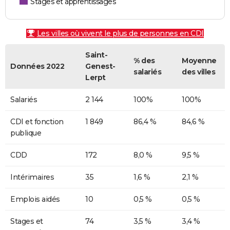
Stages et apprentissages
Les villes où vivent le plus de personnes en CDI
Saint-
% des
Moyenne
Données 2022
Genest-
salariés
des villes
Lerpt
Salariés
2 144
100%
100%
CDI et fonction
1 849
86,4 %
84,6 %
publique
CDD
172
8,0 %
9,5 %
Intérimaires
35
1,6 %
2,1 %
Emplois aidés
10
0,5 %
0,5 %
Stages et
74
3,5 %
3,4 %