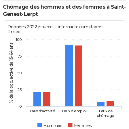
Chômage des hommes et des femmes à Saint-
Genest-Lerpt
Données 2022 (source : Linternaute.com d'après
l'Insee)
100
% de la pop. active de 15-64 ans
75
50
25
0
Taux d'activité
Taux d'emploi
Taux de
chômage
Hommes
Femmes