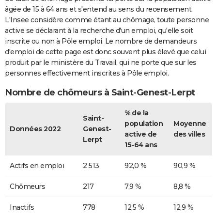
âgée de 15 à 64 ans et s'entend au sens du recensement.
L'Insee considère comme étant au chômage, toute personne
active se déclarant à la recherche d'un emploi, qu'elle soit
inscrite ou non à Pôle emploi. Le nombre de demandeurs
d'emploi de cette page est donc souvent plus élevé que celui
produit par le ministère du Travail, qui ne porte que sur les
personnes effectivement inscrites à Pôle emploi.
Nombre de chômeurs à Saint-Genest-Lerpt
% de la
Saint-
population
Moyenne
Données 2022
Genest-
active de
des villes
Lerpt
15-64 ans
Actifs en emploi
2 513
92,0 %
90,9 %
Chômeurs
217
7,9 %
8,8 %
Inactifs
778
12,5 %
12,9 %