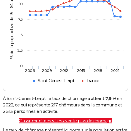
% de la pop. active de 15 - 64 ans
10
7,5
5
2,5
0
2006
2009
2012
2015
2018
2021
Saint-Genest-Lerpt
France
À Saint-Genest-Lerpt, le taux de chômage a atteint
7,9 %
en
2022, ce qui représente 217 chômeurs dans la commune et
2 513 personnes en activité.
Classement des villes avec le plus de chômage
Le taux de chômage présenté ici porte sur la population active