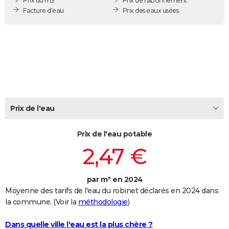
Prix du m3
Prix de l'abonnement
City break
Voyage de noces
Climat
Destinations
Voyage nature
Forum
+
Facture d'eau
Prix des eaux usées
PHOTO
GUIDES D'ACHAT
BONS PLANS
CARTE DE VOEUX
Carte Bonne année
Carte Pâques
Carte de Noël
Carte Saint-Valentin
Carte d'anniversaire
DICTIONNAIRE
Prix de l'eau
Biographies
Expressions
Dictionnaire
Citations
Proverbes
PROGRAMME TV
Prix de l'eau potable
COPAINS D'AVANT
2,47 €
Se connecter
Collèges
Universités
Service militaire
S'inscrire
Lycées
Primaires
Entreprises
Avis de recherche
AVIS DE DÉCÈS
FORUM
par m³ en 2024
Moyenne des tarifs de l'eau du robinet déclarés en 2024 dans
Lifestyle
Sport
Television
Cinema
Bricolage
Culture
Auto
Voyage
la commune. (Voir la
méthodologie
)
Dans quelle ville l'eau est la plus chère ?