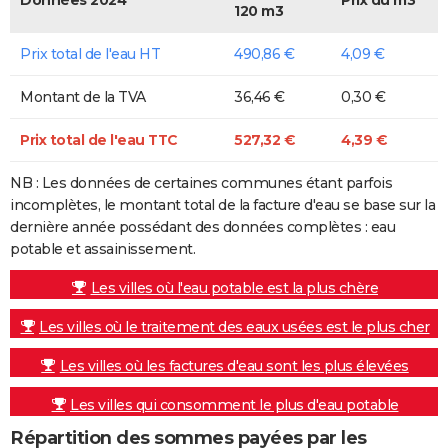
120 m3
Prix total de l'eau HT
490,86 €
4,09 €
Montant de la TVA
36,46 €
0,30 €
Prix total de l'eau TTC
527,32 €
4,39 €
NB : Les données de certaines communes étant parfois
incomplètes, le montant total de la facture d'eau se base sur la
dernière année possédant des données complètes : eau
potable et assainissement.
Les villes où l'eau potable est la plus chère
Les villes où le traitement des eaux usées est le plus cher
Les villes où les factures d'eau sont les plus élevées
Les villes qui consomment le plus d'eau potable
Répartition des sommes payées par les