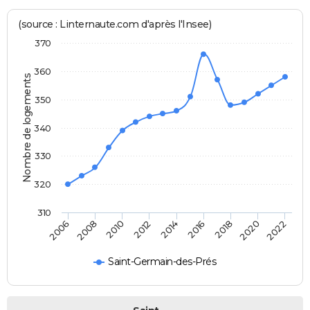
(source : Linternaute.com d'après l'Insee)
370
360
Nombre de logements
350
340
330
320
310
2014
2008
2022
2016
2010
2018
2012
2006
2020
Saint-Germain-des-Prés