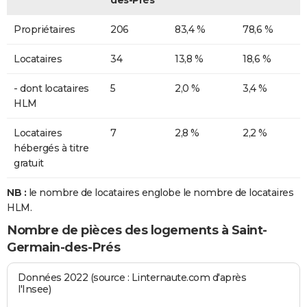
des-Prés
Propriétaires
206
83,4 %
78,6 %
Locataires
34
13,8 %
18,6 %
- dont locataires
5
2,0 %
3,4 %
HLM
Locataires
7
2,8 %
2,2 %
hébergés à titre
gratuit
NB :
le nombre de locataires englobe le nombre de locataires
HLM.
Nombre de pièces des logements à Saint-
Germain-des-Prés
Données 2022 (source : Linternaute.com d'après
l'Insee)