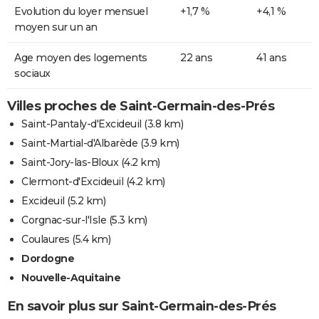
Evolution du loyer mensuel
+1,7 %
+4,1 %
moyen sur un an
Age moyen des logements
22 ans
41 ans
sociaux
Villes proches de Saint-Germain-des-Prés
Saint-Pantaly-d'Excideuil
(3.8 km)
Saint-Martial-d'Albarède
(3.9 km)
Saint-Jory-las-Bloux
(4.2 km)
Clermont-d'Excideuil
(4.2 km)
Excideuil
(5.2 km)
Corgnac-sur-l'Isle
(5.3 km)
Coulaures
(5.4 km)
Dordogne
Nouvelle-Aquitaine
En savoir plus sur Saint-Germain-des-Prés