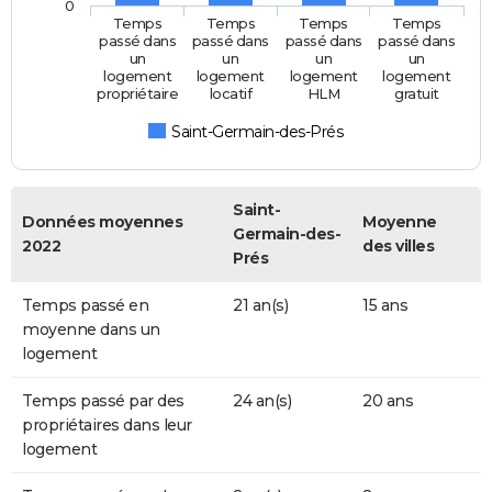
0
Temps
Temps
Temps
Temps
passé dans
passé dans
passé dans
passé dans
un
un
un
un
logement
logement
logement
logement
propriétaire
locatif
HLM
gratuit
Saint-Germain-des-Prés
Saint-
Données moyennes
Moyenne
Germain-des-
2022
des villes
Prés
Temps passé en
21 an(s)
15 ans
moyenne dans un
logement
Temps passé par des
24 an(s)
20 ans
propriétaires dans leur
logement