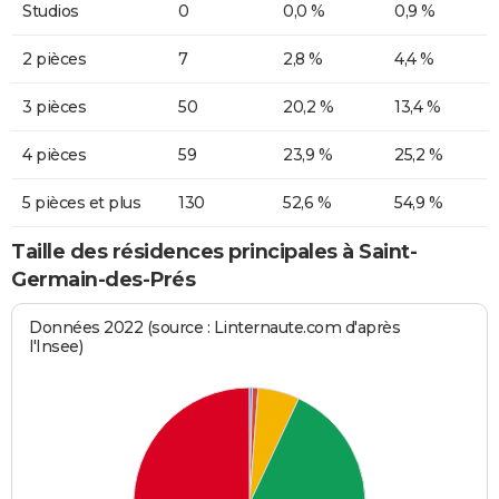
Studios
0
0,0 %
0,9 %
2 pièces
7
2,8 %
4,4 %
3 pièces
50
20,2 %
13,4 %
4 pièces
59
23,9 %
25,2 %
5 pièces et plus
130
52,6 %
54,9 %
Taille des résidences principales à Saint-
Germain-des-Prés
Données 2022 (source : Linternaute.com d'après
l'Insee)