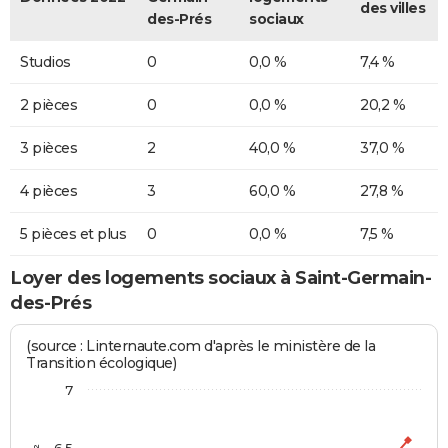
des villes
des-Prés
sociaux
Studios
0
0,0 %
7,4 %
2 pièces
0
0,0 %
20,2 %
3 pièces
2
40,0 %
37,0 %
4 pièces
3
60,0 %
27,8 %
5 pièces et plus
0
0,0 %
7,5 %
Loyer des logements sociaux à Saint-Germain-
des-Prés
(source : Linternaute.com d'après le ministère de la
Transition écologique)
7
6,5