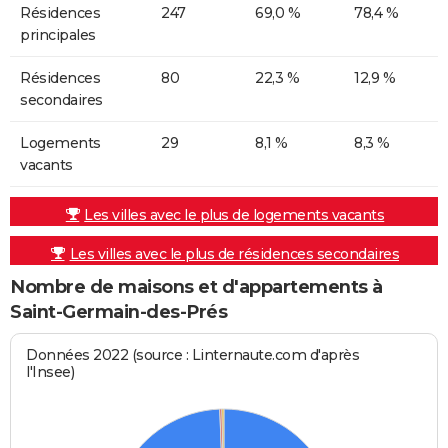
Résidences
247
69,0 %
78,4 %
principales
Résidences
80
22,3 %
12,9 %
secondaires
Logements
29
8,1 %
8,3 %
vacants
Les villes avec le plus de logements vacants
Les villes avec le plus de résidences secondaires
Nombre de maisons et d'appartements à
Saint-Germain-des-Prés
Données 2022 (source : Linternaute.com d'après
l'Insee)