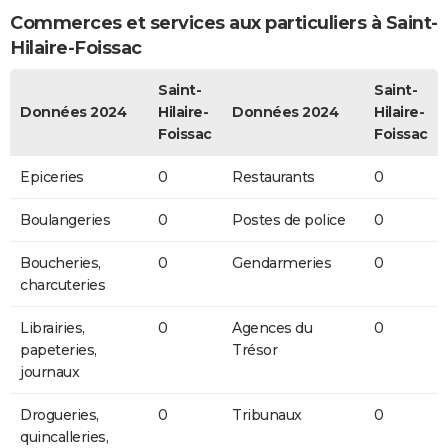
Commerces et services aux particuliers à Saint-
Hilaire-Foissac
Saint-
Saint-
Données 2024
Hilaire-
Données 2024
Hilaire-
Foissac
Foissac
Epiceries
0
Restaurants
0
Boulangeries
0
Postes de police
0
Boucheries,
0
Gendarmeries
0
charcuteries
Librairies,
0
Agences du
0
papeteries,
Trésor
journaux
Drogueries,
0
Tribunaux
0
quincalleries,