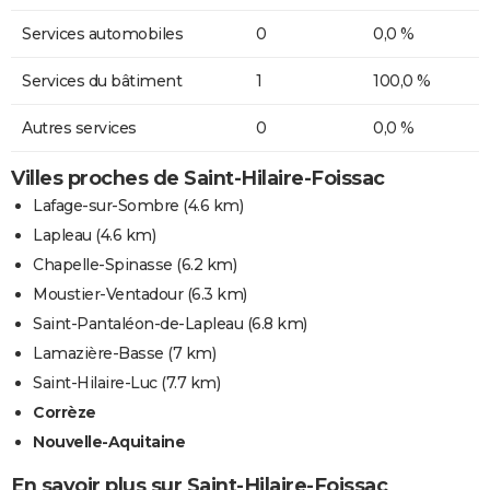
Services automobiles
0
0,0 %
Services du bâtiment
1
100,0 %
Autres services
0
0,0 %
Villes proches de Saint-Hilaire-Foissac
Lafage-sur-Sombre
(4.6 km)
Lapleau
(4.6 km)
Chapelle-Spinasse
(6.2 km)
Moustier-Ventadour
(6.3 km)
Saint-Pantaléon-de-Lapleau
(6.8 km)
Lamazière-Basse
(7 km)
Saint-Hilaire-Luc
(7.7 km)
Corrèze
Nouvelle-Aquitaine
En savoir plus sur Saint-Hilaire-Foissac