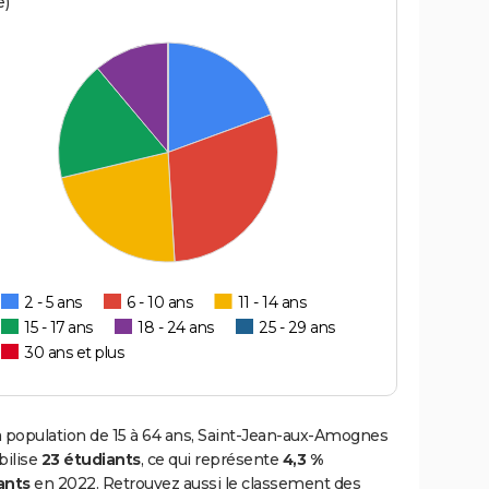
e)
2 - 5 ans
6 - 10 ans
11 - 14 ans
15 - 17 ans
18 - 24 ans
25 - 29 ans
30 ans et plus
a population de 15 à 64 ans, Saint-Jean-aux-Amognes
ilise
23 étudiants
, ce qui représente
4,3 %
ants
en 2022. Retrouvez aussi le classement des