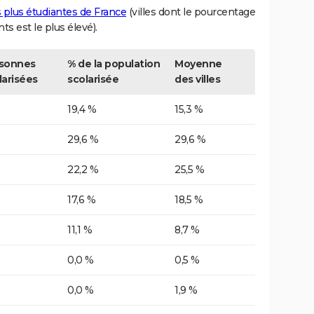
es plus étudiantes de France
(villes dont le pourcentage
nts est le plus élevé).
sonnes
% de la population
Moyenne
larisées
scolarisée
des villes
19,4 %
15,3 %
29,6 %
29,6 %
22,2 %
25,5 %
17,6 %
18,5 %
11,1 %
8,7 %
0,0 %
0,5 %
0,0 %
1,9 %