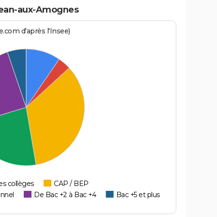
-Jean-aux-Amognes
.com d'après l'Insee)
es collèges
CAP / BEP
onnel
De Bac +2 à Bac +4
Bac +5 et plus