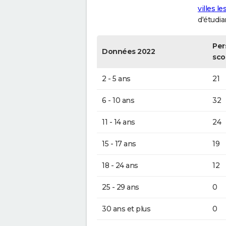
villes l
d'étudia
Per
Données 2022
sco
2 - 5 ans
21
6 - 10 ans
32
11 - 14 ans
24
15 - 17 ans
19
18 - 24 ans
12
25 - 29 ans
0
30 ans et plus
0