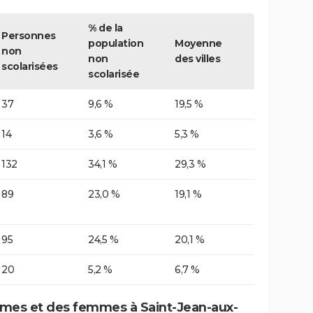
% de la
Personnes
population
Moyenne
non
non
des villes
scolarisées
scolarisée
37
9,6 %
19,5 %
14
3,6 %
5,3 %
132
34,1 %
29,3 %
89
23,0 %
19,1 %
95
24,5 %
20,1 %
20
5,2 %
6,7 %
mes et des femmes à Saint-Jean-aux-