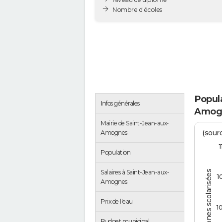
Nombre d'écoles
Popula
Infos générales
Amog
Mairie de Saint-Jean-aux-
(sourc
Amognes
1
Population
Salaires à Saint-Jean-aux-
Personnes scolarisées
1
Amognes
Prix de l'eau
1
Budget municipal