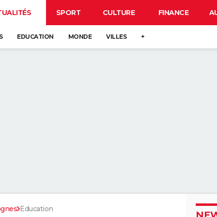
TUALITÉS
SPORT
CULTURE
FINANCE
A
S
EDUCATION
MONDE
VILLES
+
ognes
Education
NEW