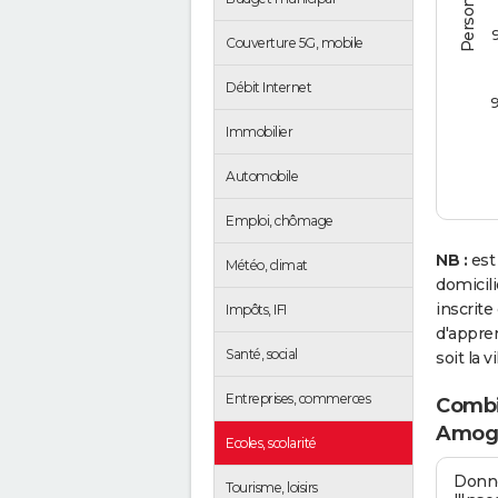
Couverture 5G, mobile
Débit Internet
Immobilier
Automobile
Emploi, chômage
NB :
est
Météo, climat
domicil
inscrit
Impôts, IFI
d'appren
Santé, social
soit la v
Entreprises, commerces
Combie
Amog
Ecoles, scolarité
Donné
Tourisme, loisirs