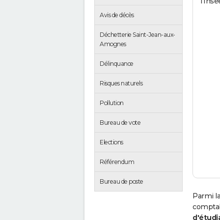
l'Inse
Avis de décès
Déchetterie Saint-Jean-aux-
Amognes
Délinquance
Risques naturels
Pollution
Bureau de vote
Elections
Référendum
Bureau de poste
Parmi l
comptab
d'étudi