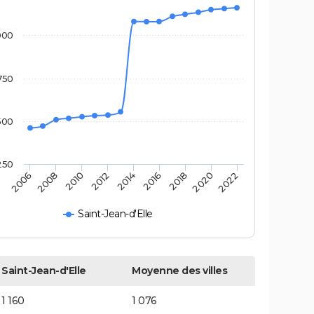
000
750
500
250
2022
2014
2006
2016
2008
2018
2010
2020
2012
Saint-Jean-d'Elle
Saint-Jean-d'Elle
Moyenne des villes
1 160
1 076