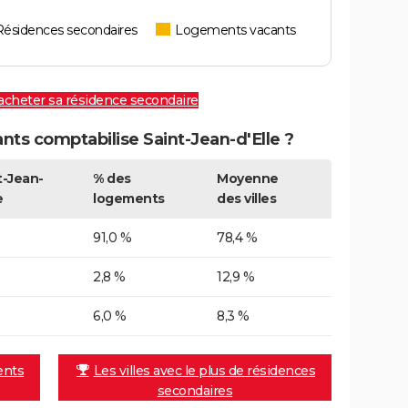
Résidences secondaires
Logements vacants
 acheter sa résidence secondaire
ts comptabilise Saint-Jean-d'Elle ?
t-Jean-
% des
Moyenne
e
logements
des villes
91,0 %
78,4 %
2,8 %
12,9 %
6,0 %
8,3 %
ents
Les villes avec le plus de résidences
secondaires