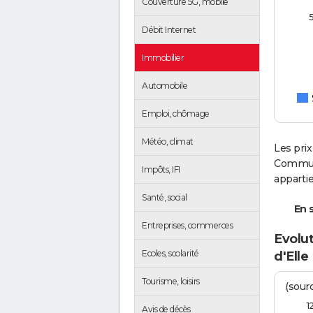
Couverture 5G, mobile
Débit Internet
Immobilier
Automobile
Emploi, chômage
Météo, climat
Les prix
Communa
Impôts, IFI
apparti
Santé, social
En s
Entreprises, commerces
Evolut
Ecoles, scolarité
d'Elle
Tourisme, loisirs
(sourc
1
Avis de décès