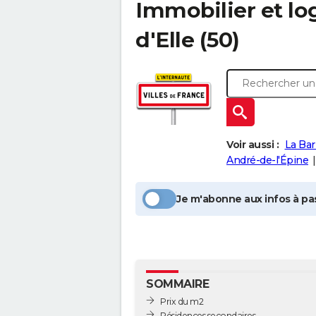
Immobilier et l
d'Elle
(50)
Voir aussi :
La Bar
André-de-l'Épine
Je m'abonne aux infos à pas
SOMMAIRE
Prix du m2
Résidences secondaires