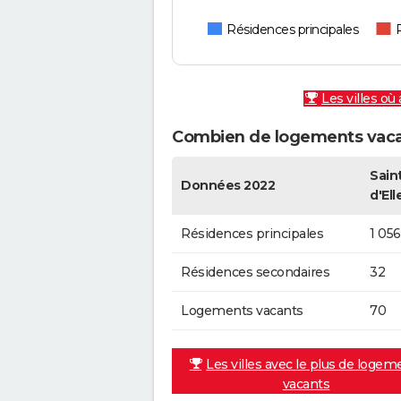
Résidences principales
Les villes où
Combien de logements vacan
Sain
Données 2022
d'Ell
Résidences principales
1 056
Résidences secondaires
32
Logements vacants
70
Les villes avec le plus de logem
vacants