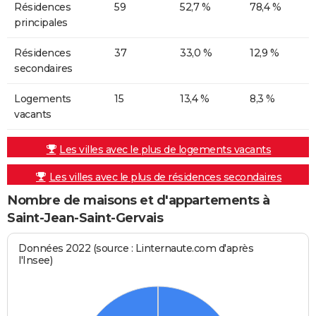
Résidences
59
52,7 %
78,4 %
principales
Résidences
37
33,0 %
12,9 %
secondaires
Logements
15
13,4 %
8,3 %
vacants
Les villes avec le plus de logements vacants
Les villes avec le plus de résidences secondaires
Nombre de maisons et d'appartements à
Saint-Jean-Saint-Gervais
Données 2022 (source : Linternaute.com d'après
l'Insee)