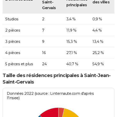
Saint-
des villes
principales
Gervais
Studios
2
3,4 %
0,9 %
2 pièces
7
11,9 %
4,4 %
3 pièces
9
15,3 %
13,4 %
4 pièces
16
27,1 %
25,2 %
5 pièces et plus
24
40,7 %
54,9 %
Taille des résidences principales à Saint-Jean-
Saint-Gervais
Données 2022 (source : Linternaute.com d'après
l'Insee)