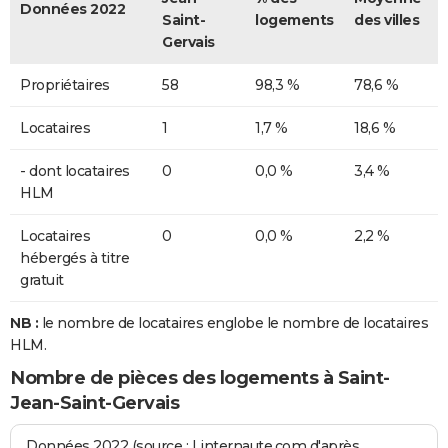
Données 2022
Saint-
logements
des villes
Gervais
Propriétaires
58
98,3 %
78,6 %
Locataires
1
1,7 %
18,6 %
- dont locataires
0
0,0 %
3,4 %
HLM
Locataires
0
0,0 %
2,2 %
hébergés à titre
gratuit
NB :
le nombre de locataires englobe le nombre de locataires
HLM.
Nombre de pièces des logements à Saint-
Jean-Saint-Gervais
Données 2022 (source : Linternaute.com d'après