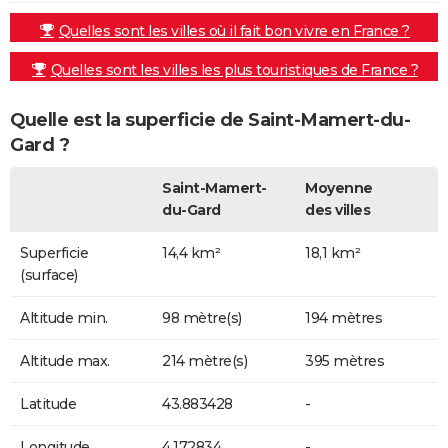
Quelles sont les villes où il fait bon vivre en France ?
Quelles sont les villes les plus touristiques de France ?
Quelle est la superficie de Saint-Mamert-du-
Gard ?
Saint-Mamert-
Moyenne
du-Gard
des villes
Superficie
14,4 km²
18,1 km²
(surface)
Altitude min.
98 mètre(s)
194 mètres
Altitude max.
214 mètre(s)
395 mètres
Latitude
43.883428
-
Longitude
4.172834
-