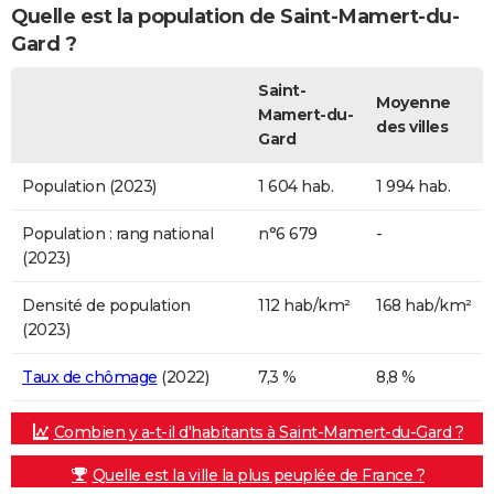
Quelle est la population de Saint-Mamert-du-
Gard ?
Saint-
Moyenne
Mamert-du-
des villes
Gard
Population (2023)
1 604 hab.
1 994 hab.
Population : rang national
n°6 679
-
(2023)
Densité de population
112 hab/km²
168 hab/km²
(2023)
Taux de chômage
(2022)
7,3 %
8,8 %
Combien y a-t-il d'habitants à Saint-Mamert-du-Gard ?
Quelle est la ville la plus peuplée de France ?