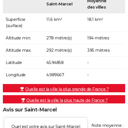
Moyenne
Saint-Marcel
des villes
Superficie
11,6 km²
18,1 km²
(surface)
Altitude min.
278 mètre(s)
194 mètres
Altitude max.
292 mètre(s)
395 mètres
Latitude
45.94858
-
Longitude
4.989667
-
Quelle est la ville la plus grande de France ?
Quelle est la ville la plus haute de France ?
Avis sur Saint-Marcel
Note moyenne :
Quel est votre avis sur Saint-Marcel