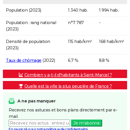
Population (2023)
1 340 hab.
1 994 hab.
Population : rang national
n°7 787
-
(2023)
Densité de population
115 hab/km²
168 hab/km²
(2023)
Taux de chômage
(2022)
6,7 %
8,8 %
Combien y a-t-il d'habitants à Saint-Marcel ?
Quelle est la ville la plus peuplée de France ?
A ne pas manquer
Recevez nos astuces et bons plans directement par e-
mail.
Je m'abonne
En savoir plus sur notre politique de confidentialité