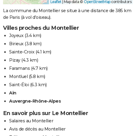
Leaflet
|
Map data ©
OpenStreetMap
contributors
La commune du Montellier se situe à une distance de 385 km
de Paris (à vol d'oiseau).
Villes proches du Montellier
Joyeux
(3.4 km)
Birieux
(3.8 km)
Sainte-Croix
(4.1 km)
Pizay
(4.3 km)
Faramans
(4.7 km)
Montluel
(5.8 km)
Saint-Éloi
(6.3 km)
Ain
Auvergne-Rhône-Alpes
En savoir plus sur Le Montellier
Salaires au Montellier
Avis de décès au Montellier