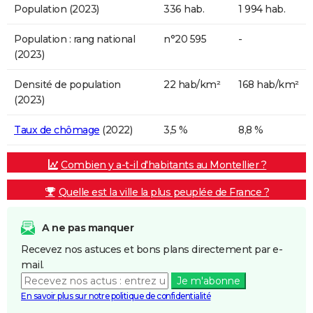
Population (2023)
336 hab.
1 994 hab.
Population : rang national
n°20 595
-
(2023)
Densité de population
22 hab/km²
168 hab/km²
(2023)
Taux de chômage
(2022)
3,5 %
8,8 %
Combien y a-t-il d'habitants au Montellier ?
Quelle est la ville la plus peuplée de France ?
A ne pas manquer
Recevez nos astuces et bons plans directement par e-
mail.
Je m'abonne
En savoir plus sur notre politique de confidentialité