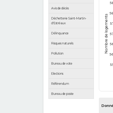
5
Avis de décès
5
Nombre de logements
Déchetterie Saint-Martin-
d'Estréaux
5
Délinquance
5
Risques naturels
5
Pollution
5
Bureau de vote
5
Elections
Référendum
Bureau de poste
Donné