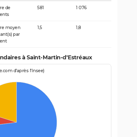
e de
581
1 076
ents
re moyen
1,5
1,8
ant(s) par
ent
daires à Saint-Martin-d'Estréaux
.com d'après l'Insee)