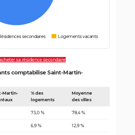
Résidences secondaires
Logements vacants
 acheter sa résidence secondaire
ts comptabilise Saint-Martin-
t-Martin-
% des
Moyenne
tréaux
logements
des villes
73,0 %
78,4 %
6,9 %
12,9 %