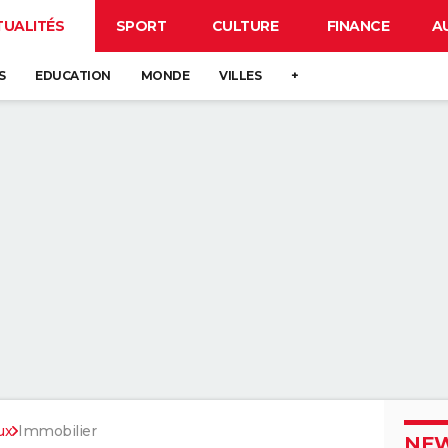
TUALITÉS
SPORT
CULTURE
FINANCE
A
S
EDUCATION
MONDE
VILLES
+
ux
Immobilier
NEW