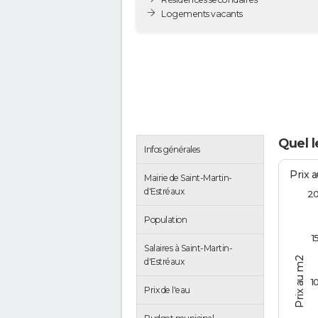
Logements vacants
Quel l
Infos générales
Prix 
Mairie de Saint-Martin-
d'Estréaux
2
Population
1
Salaires à Saint-Martin-
Prix au m2
d'Estréaux
1
Prix de l'eau