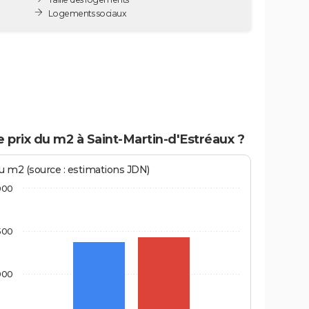
Logements sociaux
e prix du m2 à Saint-Martin-d'Estréaux ?
au m2 (source : estimations JDN)
000
500
000