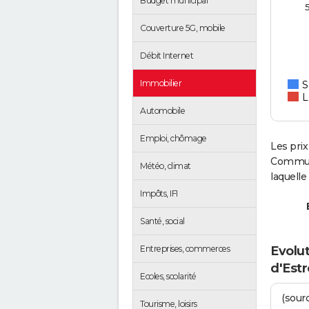
Budget municipal
Couverture 5G, mobile
Débit Internet
Immobilier
S
L
Automobile
Emploi, chômage
Les prix
Communa
Météo, climat
laquell
Impôts, IFI
Santé, social
Evolut
Entreprises, commerces
d'Est
Ecoles, scolarité
(sourc
Tourisme, loisirs