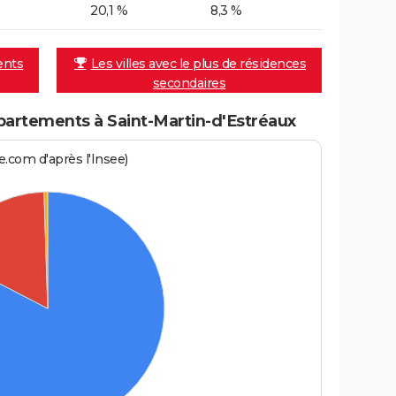
20,1 %
8,3 %
ents
Les villes avec le plus de résidences
secondaires
artements à Saint-Martin-d'Estréaux
.com d'après l'Insee)