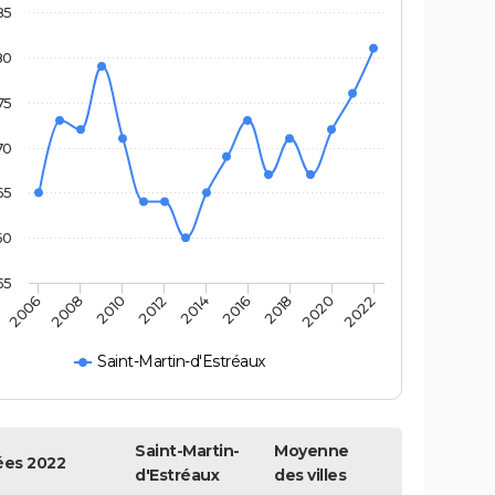
85
80
75
70
65
60
55
2018
2014
2010
2006
2020
2016
2012
2008
2022
Saint-Martin-d'Estréaux
Saint-Martin-
Moyenne
es 2022
d'Estréaux
des villes