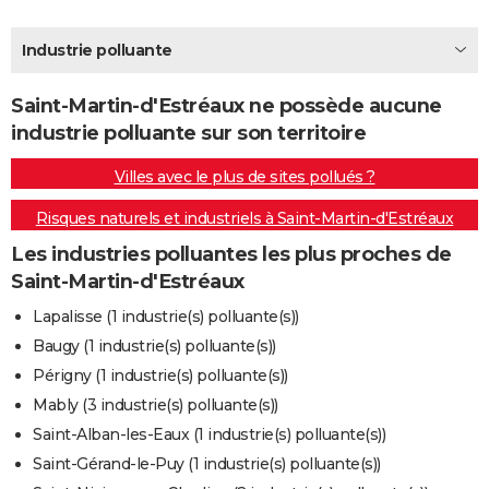
City break
Voyage de noces
Climat
Destinations
Voyage nature
Forum
+
PHOTO
Industrie polluante
GUIDES D'ACHAT
Saint-Martin-d'Estréaux ne possède aucune
BONS PLANS
industrie polluante sur son territoire
CARTE DE VOEUX
Villes avec le plus de sites pollués ?
Carte Bonne année
Carte Pâques
Carte de Noël
Carte Saint-Valentin
Carte d'anniversaire
DICTIONNAIRE
Risques naturels et industriels à Saint-Martin-d'Estréaux
Biographies
Expressions
Dictionnaire
Citations
Proverbes
PROGRAMME TV
Les industries polluantes les plus proches de
Saint-Martin-d'Estréaux
COPAINS D'AVANT
Lapalisse (1 industrie(s) polluante(s))
Se connecter
Collèges
Universités
Service militaire
S'inscrire
Lycées
Primaires
Entreprises
Avis de recherche
AVIS DE DÉCÈS
Baugy (1 industrie(s) polluante(s))
Périgny (1 industrie(s) polluante(s))
FORUM
Mably (3 industrie(s) polluante(s))
Lifestyle
Sport
Television
Cinema
Bricolage
Culture
Auto
Voyage
Saint-Alban-les-Eaux (1 industrie(s) polluante(s))
Saint-Gérand-le-Puy (1 industrie(s) polluante(s))