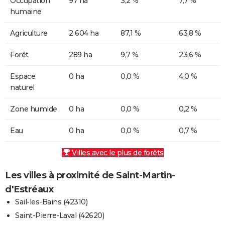
Occupation
97 ha
3,2 %
7,7 %
humaine
Agriculture
2 604 ha
87,1 %
63,8 %
Forêt
289 ha
9,7 %
23,6 %
Espace
0 ha
0,0 %
4,0 %
naturel
Zone humide
0 ha
0,0 %
0,2 %
Eau
0 ha
0,0 %
0,7 %
Villes avec le plus de forêts
Les villes à proximité de Saint-Martin-
d'Estréaux
Sail-les-Bains (42310)
Saint-Pierre-Laval (42620)