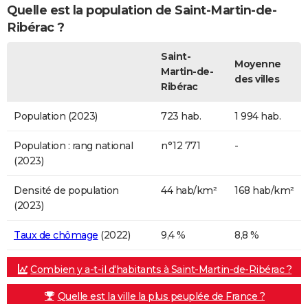
Quelle est la population de Saint-Martin-de-
Ribérac ?
Saint-
Moyenne
Martin-de-
des villes
Ribérac
Population (2023)
723 hab.
1 994 hab.
Population : rang national
n°12 771
-
(2023)
Densité de population
44 hab/km²
168 hab/km²
(2023)
Taux de chômage
(2022)
9,4 %
8,8 %
Combien y a-t-il d'habitants à Saint-Martin-de-Ribérac ?
Quelle est la ville la plus peuplée de France ?