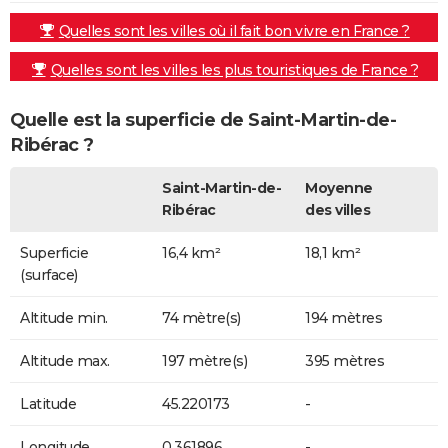
Quelles sont les villes où il fait bon vivre en France ?
Quelles sont les villes les plus touristiques de France ?
Quelle est la superficie de Saint-Martin-de-
Ribérac ?
Saint-Martin-de-
Moyenne
Ribérac
des villes
Superficie
16,4 km²
18,1 km²
(surface)
Altitude min.
74 mètre(s)
194 mètres
Altitude max.
197 mètre(s)
395 mètres
Latitude
45.220173
-
Longitude
0.361896
-