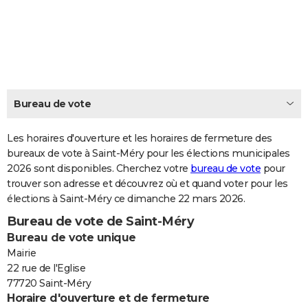
City break
Voyage de noces
Climat
Destinations
Voyage nature
Forum
+
PHOTO
GUIDES D'ACHAT
BONS PLANS
CARTE DE VOEUX
Bureau de vote
Carte Bonne année
Carte Pâques
Carte de Noël
Carte Saint-Valentin
Carte d'anniversaire
DICTIONNAIRE
Les horaires d'ouverture et les horaires de fermeture des
Biographies
Expressions
bureaux de vote à Saint-Méry pour les élections municipales
Dictionnaire
Citations
Proverbes
PROGRAMME TV
2026 sont disponibles. Cherchez votre
bureau de vote
pour
trouver son adresse et découvrez où et quand voter pour les
COPAINS D'AVANT
élections à Saint-Méry ce dimanche 22 mars 2026.
Se connecter
Collèges
Universités
Service militaire
S'inscrire
Lycées
Primaires
Entreprises
Avis de recherche
AVIS DE DÉCÈS
Bureau de vote de Saint-Méry
Bureau de vote unique
FORUM
Mairie
Lifestyle
Sport
Television
Cinema
Bricolage
Culture
Auto
Voyage
22 rue de l'Eglise
77720 Saint-Méry
Horaire d'ouverture et de fermeture