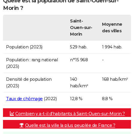
Quelle est la population de Saint-Ouen-sur-
Morin ?
Saint-
Moyenne
Ouen-sur-
des villes
Morin
Population (2023)
529 hab.
1 994 hab.
Population : rang national
n°15 968
-
(2023)
Densité de population
140
168 hab/km²
(2023)
hab/km²
Taux de chômage
(2022)
12,8 %
8,8 %
Combien y a-t-il d'habitants à Saint-Ouen-sur-Morin ?
Quelle est la ville la plus peuplée de France ?