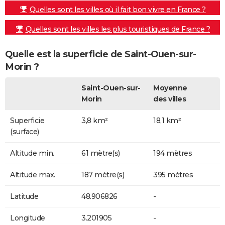
Quelles sont les villes où il fait bon vivre en France ?
Quelles sont les villes les plus touristiques de France ?
Quelle est la superficie de Saint-Ouen-sur-
Morin ?
Saint-Ouen-sur-
Moyenne
Morin
des villes
Superficie
3,8 km²
18,1 km²
(surface)
Altitude min.
61 mètre(s)
194 mètres
Altitude max.
187 mètre(s)
395 mètres
Latitude
48.906826
-
Longitude
3.201905
-